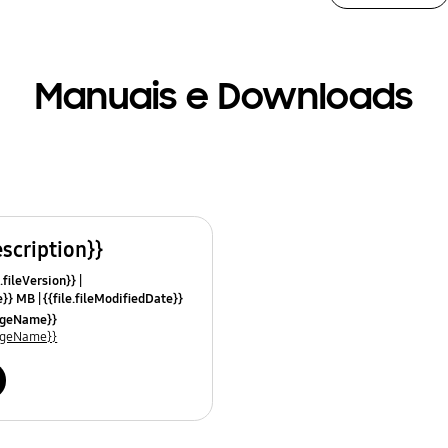
Manuais e Downloads
escription}}
.fileVersion}}
ze}} MB
{{file.fileModifiedDate}}
mes}}
uageName}}
uageName}}