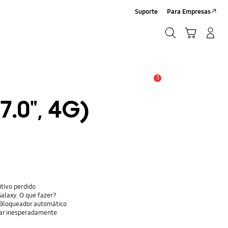
Suporte
Para Empresas
Pesquisar
Carrinho
Entrar/Registrar
Pesquisar
3
Alerta
7.0", 4G)
itivo perdido
alaxy. O que fazer?
 Bloqueador automático
gar inesperadamente