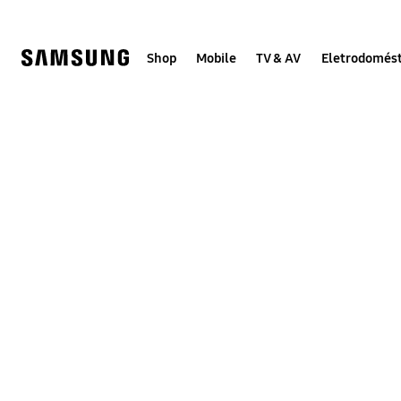
Skip
to
content
Shop
Mobile
TV & AV
Eletrodomést