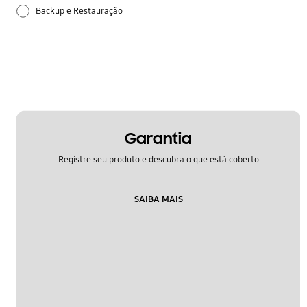
Backup e Restauração
Bateria
Como utilizar
Configuração
Hardware
Garantia
Registre seu produto e descubra o que está coberto
Liga/Desliga
Samsung Apps
SAIBA MAIS
Segurança
Áudio