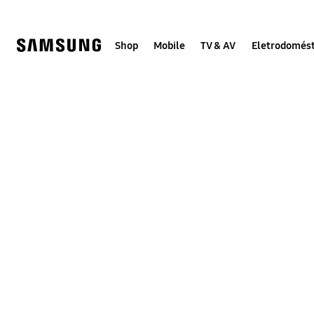
Skip
to
content
Shop
Mobile
TV & AV
Eletrodomést