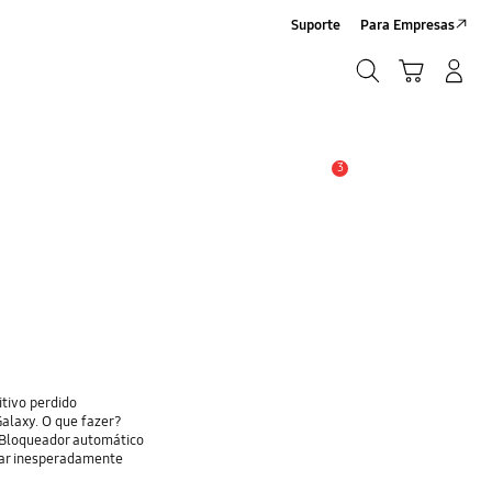
Suporte
Para Empresas
Pesquisar
Carrinho
Entrar/Registrar
Pesquisar
3
Alerta
itivo perdido
alaxy. O que fazer?
 Bloqueador automático
gar inesperadamente