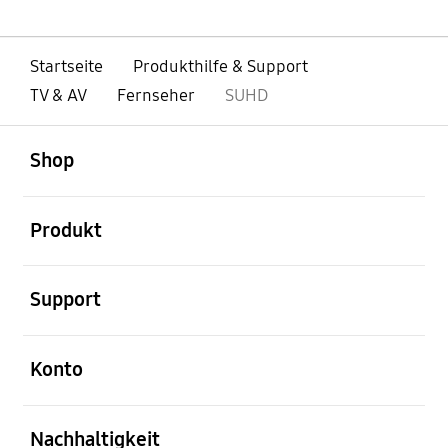
Startseite
Produkthilfe & Support
TV & AV
Fernseher
SUHD
öffnen
Footer Navigation
Shop
öffnen
Produkt
öffnen
Support
öffnen
Konto
öffnen
Nachhaltigkeit