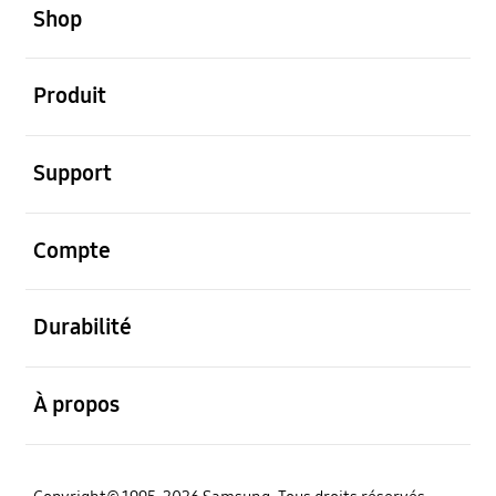
Shop
ouvert
Produit
ouvert
Support
ouvert
Compte
ouvert
Durabilité
ouvert
À propos