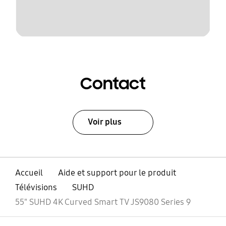
Contact
Voir plus
Accueil
Aide et support pour le produit
Télévisions
SUHD
55" SUHD 4K Curved Smart TV JS9080 Series 9
ouvert
Footer Navigation