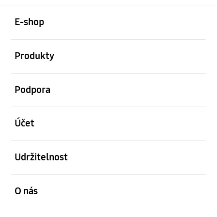
otevřené
Footer Navigation
E-shop
otevřené
Produkty
otevřené
Podpora
otevřené
Účet
otevřené
Udržitelnost
otevřené
O nás