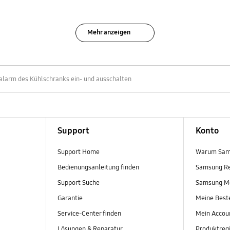
Mehr anzeigen
alarm des Kühlschranks ein- und ausschalten
Support
Konto
Support Home
Warum Sam
Bedienungsanleitung finden
Samsung R
Support Suche
Samsung M
Garantie
Meine Best
Service-Center finden
Mein Accou
Lösungen & Reparatur
Produktregi