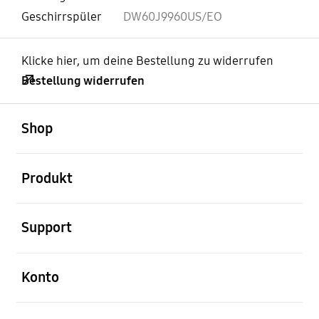
Geschirrspüler
DW60J9960US/EO
Klicke hier, um deine Bestellung zu widerrufen
Bestellung widerrufen
öffnen
Footer Navigation
Shop
öffnen
Produkt
öffnen
Support
öffnen
Konto
öffnen