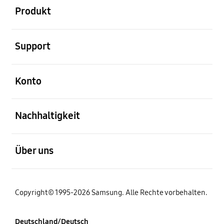
Produkt
öffnen
Support
öffnen
Konto
öffnen
Nachhaltigkeit
öffnen
Über uns
Copyright© 1995-2026 Samsung. Alle Rechte vorbehalten.
Deutschland/Deutsch