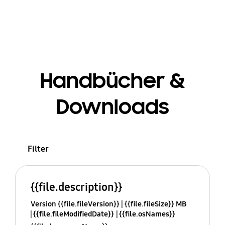
Handbücher &
Downloads
Filter
{{file.description}}
Version {{file.fileVersion}}
{{file.fileSize}} MB
{{file.fileModifiedDate}}
{{file.osNames}}