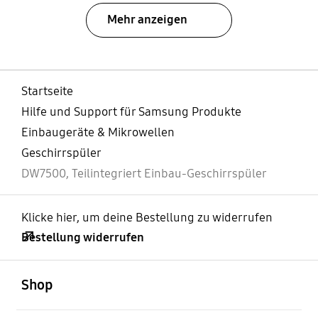
Mehr anzeigen
Startseite
Hilfe und Support für Samsung Produkte
Einbaugeräte & Mikrowellen
Geschirrspüler
DW7500, Teilintegriert Einbau-Geschirrspüler
Klicke hier, um deine Bestellung zu widerrufen
Bestellung widerrufen
öffnen
Footer Navigation
Shop
öffnen