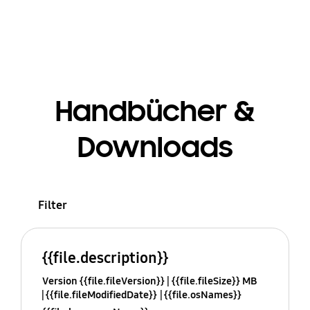
Handbücher &
Downloads
Filter
{{file.description}}
Version {{file.fileVersion}}
{{file.fileSize}} MB
{{file.fileModifiedDate}}
{{file.osNames}}