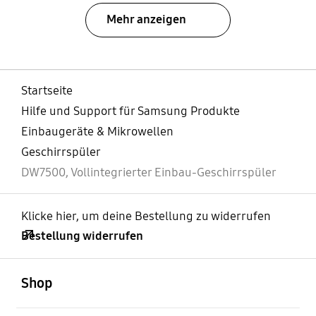
Mehr anzeigen
Startseite
Hilfe und Support für Samsung Produkte
Einbaugeräte & Mikrowellen
Geschirrspüler
DW7500, Vollintegrierter Einbau-Geschirrspüler
Klicke hier, um deine Bestellung zu widerrufen
Bestellung widerrufen
öffnen
Footer Navigation
Shop
öffnen