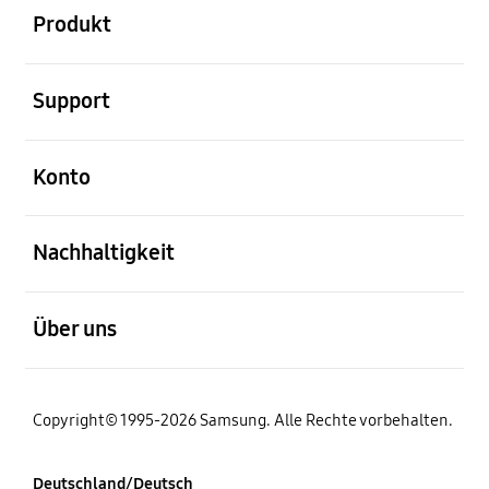
Produkt
öffnen
Support
öffnen
Konto
öffnen
Nachhaltigkeit
öffnen
Über uns
Copyright© 1995-2026 Samsung. Alle Rechte vorbehalten.
Deutschland/Deutsch