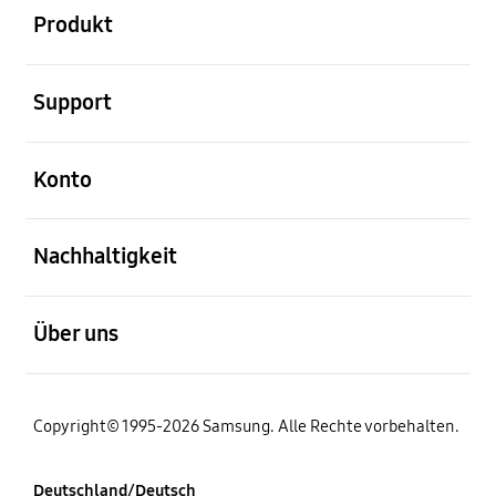
Produkt
öffnen
Support
öffnen
Konto
öffnen
Nachhaltigkeit
öffnen
Über uns
Copyright© 1995-2026 Samsung. Alle Rechte vorbehalten.
Deutschland/Deutsch