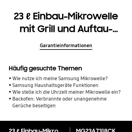
23 ℓ Einbau-Mikrowelle
mit Grill und Auftau-
Automatik
Garantieinformationen
Häufig gesuchte Themen
Wie nutze ich meine Samsung Mikrowelle?
Samsung Haushaltsgeräte Funktionen
Wie stelle ich die Uhrzeit meiner Mikrowelle ein?
Backofen: Verbrannte oder unangenehme
Gerüche beseitigen
23 ℓ Einbau-Mikrowelle mit Grill und Auftau-Automatik
MG23A7318CK