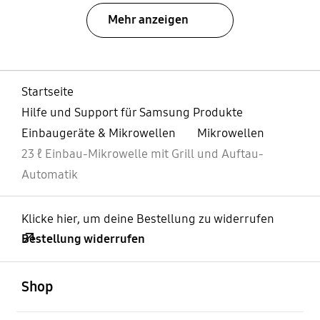
Mehr anzeigen
Startseite
Hilfe und Support für Samsung Produkte
Einbaugeräte & Mikrowellen
Mikrowellen
23 ℓ Einbau-Mikrowelle mit Grill und Auftau-
Automatik
Klicke hier, um deine Bestellung zu widerrufen
Bestellung widerrufen
öffnen
Footer Navigation
Shop
öffnen