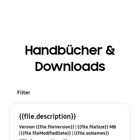
Handbücher &
Downloads
Filter
{{file.description}}
Version {{file.fileVersion}}
{{file.fileSize}} MB
{{file.fileModifiedDate}}
{{file.osNames}}