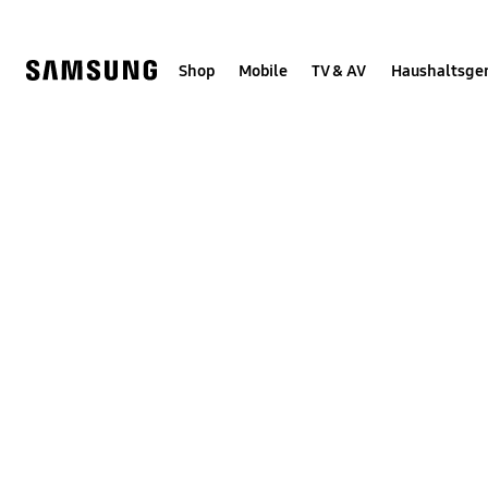
Skip
Skip
to
to
content
accessibility
help
Shop
Mobile
TV & AV
Haushaltsge