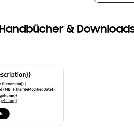
Handbücher & Download
escription}}
e.fileVersion}}
ze}} MB
{{file.fileModifiedDate}}
mes}}
uageName}}
uageName}}
ds