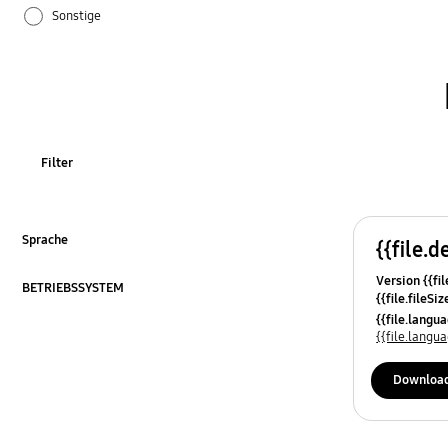
Sonstige
Wiederherstellung / Recovery
Filter
Sprache
{{file.d
ausklappen
Version {{fil
BETRIEBSSYSTEM
{{file.fileSi
ausklappen
{{file.osNa
{{file.lang
{{file.lang
Downloa