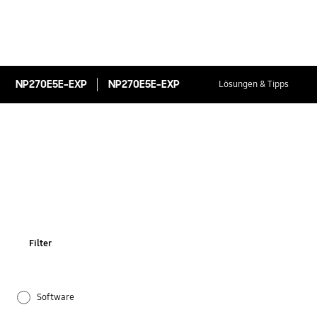
NP270E5E-EXP
NP270E5E-EXP
Lösungen & Tipps
Filter
Software