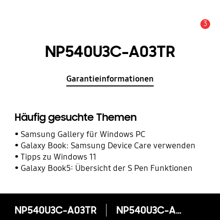
3
Service Hinweis
NP540U3C-A03TR
Garantieinformationen
Häufig gesuchte Themen
Samsung Gallery für Windows PC
Galaxy Book: Samsung Device Care verwenden
Tipps zu Windows 11
Galaxy Book5: Übersicht der S Pen Funktionen
NP540U3C-A03TR
NP540U3C-A03TR