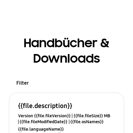
Handbücher &
Downloads
Filter
{{file.description}}
Version {{file.fileVersion}}
{{file.fileSize}} MB
{{file.fileModifiedDate}}
{{file.osNames}}
{{file.languageName}}