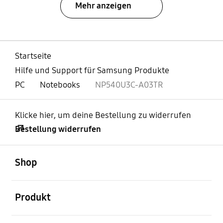
Mehr anzeigen
Startseite
Hilfe und Support für Samsung Produkte
PC
Notebooks
NP540U3C-A03TR
Klicke hier, um deine Bestellung zu widerrufen
Bestellung widerrufen
öffnen
Footer Navigation
Shop
öffnen
Produkt
öffnen