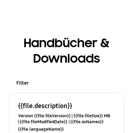
Handbücher &
Downloads
Filter
{{file.description}}
Version {{file.fileVersion}}
{{file.fileSize}} MB
{{file.fileModifiedDate}}
{{file.osNames}}
{{file.languageName}}