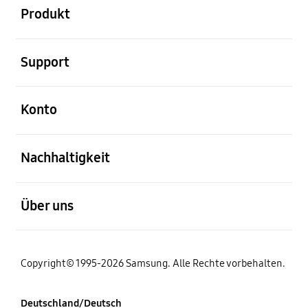
Produkt
öffnen
Support
öffnen
Konto
öffnen
Nachhaltigkeit
öffnen
Über uns
Copyright© 1995-2026 Samsung. Alle Rechte vorbehalten.
Deutschland/Deutsch