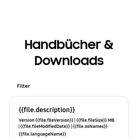
Handbücher &
Downloads
Filter
{{file.description}}
Version {{file.fileVersion}}
{{file.fileSize}} MB
{{file.fileModifiedDate}}
{{file.osNames}}
{{file.languageName}}