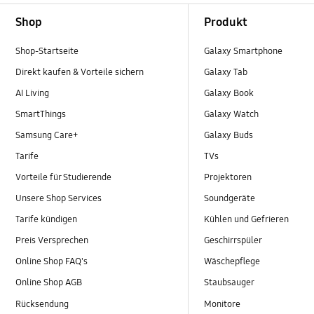
Footer Navigation
Shop
Produkt
Shop-Startseite
Galaxy Smartphone
Direkt kaufen & Vorteile sichern
Galaxy Tab
AI Living
Galaxy Book
SmartThings
Galaxy Watch
Samsung Care+
Galaxy Buds
Tarife
TVs
Vorteile für Studierende
Projektoren
Unsere Shop Services
Soundgeräte
Tarife kündigen
Kühlen und Gefrieren
Preis Versprechen
Geschirrspüler
Online Shop FAQ's
Wäschepflege
Online Shop AGB
Staubsauger
Rücksendung
Monitore