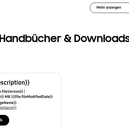
Mehr anzeigen
Handbücher & Download
escription}}
e.fileVersion}}
ze}} MB
{{file.fileModifiedDate}}
mes}}
uageName}}
uageName}}
ds