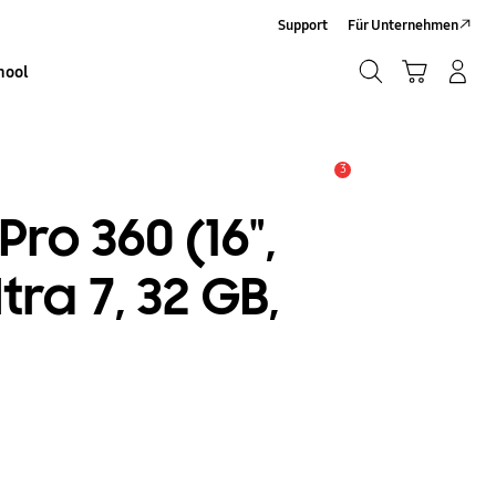
Support
Für Unternehmen
Suchen
Warenkorb
Anmelden/Sign-Up
hool
Suchen
3
Service Hinweis
ro 360 (16",
tra 7, 32 GB,