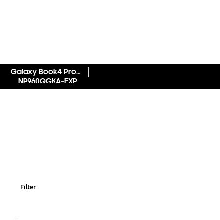
Galaxy Book4 Pro 360 (16", Intel® Core™ Ultra 7, 32 GB, Intel® Arc™)
NP960QGKA-EXP
Filter