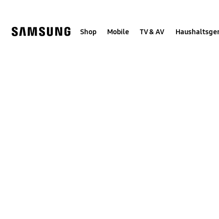
Skip
Skip
to
to
content
accessibility
help
Shop
Mobile
TV & AV
Haushaltsge