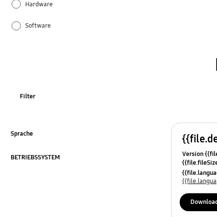
Hardware
Software
Sonstige
Wiederherstellung / Recovery
Filter
Sprache
{{file.d
ausklappen
Version {{fil
BETRIEBSSYSTEM
{{file.fileSi
ausklappen
{{file.osNa
{{file.lang
{{file.lang
Downloa