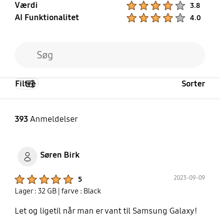
Værdi
Product Ratings :
3.8
AI Funktionalitet
Product Ratings :
4.0
Filtre
Sorter
393
Anmeldelser
Søren Birk
Product Ratings :
2023-09-09
5
Lager : 32 GB
| farve : Black
Let og ligetil når man er vant til Samsung Galaxy!