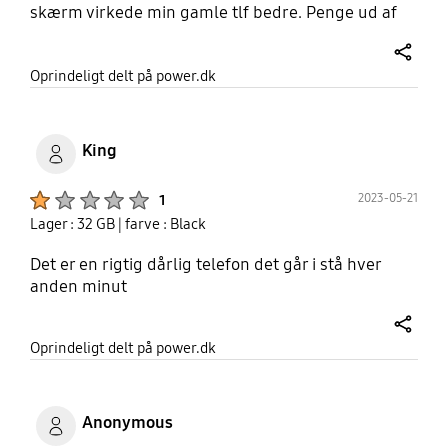
skærm virkede min gamle tlf bedre. Penge ud af
vinduet.
share
Oprindeligt delt på power.dk
King
Product Ratings :
2023-05-21
1
Lager : 32 GB
| farve : Black
Det er en rigtig dårlig telefon det går i stå hver
anden minut
share
Oprindeligt delt på power.dk
Anonymous