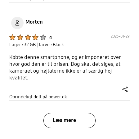
Morten
Product Ratings :
2023-01-29
4
Lager : 32 GB
| farve : Black
Købte denne smartphone, og er imponeret over
hvor god den er til prisen. Dog skal det siges, at
kameraet og højtalerne ikke er af særlig høj
kvalitet.
share
Oprindeligt delt på power.dk
Læs mere