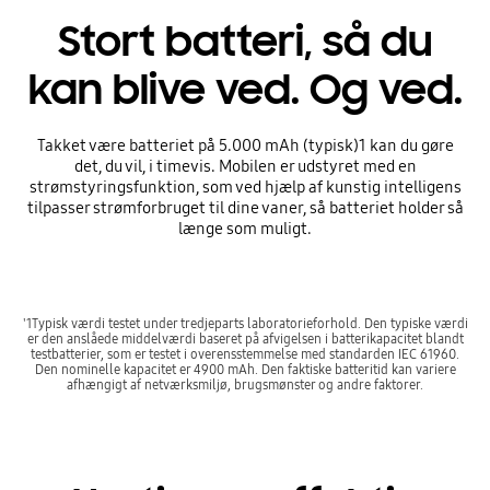
Stort batteri, så du
kan blive ved. Og ved.
Takket være batteriet på 5.000 mAh (typisk)1 kan du gøre
det, du vil, i timevis. Mobilen er udstyret med en
strømstyringsfunktion, som ved hjælp af kunstig intelligens
tilpasser strømforbruget til dine vaner, så batteriet holder så
længe som muligt.
'1Typisk værdi testet under tredjeparts laboratorieforhold. Den typiske værdi
er den anslåede middelværdi baseret på afvigelsen i batterikapacitet blandt
testbatterier, som er testet i overensstemmelse med standarden IEC 61960.
Den nominelle kapacitet er 4900 mAh. Den faktiske batteritid kan variere
afhængigt af netværksmiljø, brugsmønster og andre faktorer.