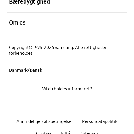
Bæredygtighed
Åben
Om os
Copyright© 1995-2026 Samsung. Alle rettigheder
forbeholdes.
Danmark/Dansk
Vil du holdes informeret?
Almindelige købsbetingelser
Persondatapolitik
Cookies
Vilkår
Sitemap