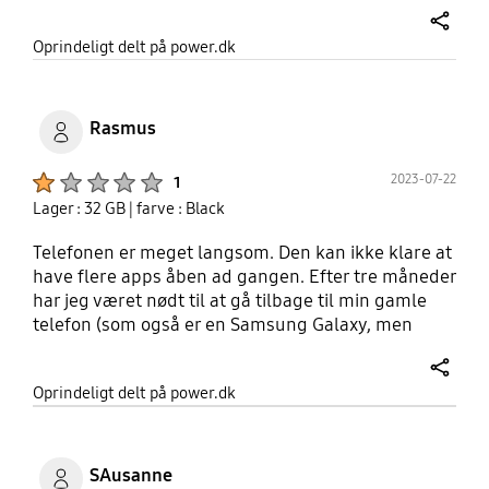
share
Oprindeligt delt på power.dk
Rasmus
Product Ratings :
2023-07-22
1
Lager : 32 GB
| farve : Black
Telefonen er meget langsom. Den kan ikke klare at
have flere apps åben ad gangen. Efter tre måneder
har jeg været nødt til at gå tilbage til min gamle
telefon (som også er en Samsung Galaxy, men
meget bedre og hurtigere). Køb noget andet.
share
Oprindeligt delt på power.dk
SAusanne