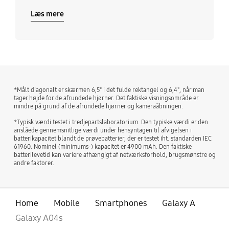
Læs mere
*Målt diagonalt er skærmen 6,5" i det fulde rektangel og 6,4", når man
tager højde for de afrundede hjørner. Det faktiske visningsområde er
mindre på grund af de afrundede hjørner og kameraåbningen.
*Typisk værdi testet i tredjepartslaboratorium. Den typiske værdi er den
anslåede gennemsnitlige værdi under hensyntagen til afvigelsen i
batterikapacitet blandt de prøvebatterier, der er testet iht. standarden IEC
61960. Nominel (minimums-) kapacitet er 4900 mAh. Den faktiske
batterilevetid kan variere afhængigt af netværksforhold, brugsmønstre og
andre faktorer.
Home
Mobile
Smartphones
Galaxy A
Galaxy A04s