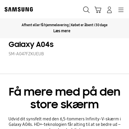
Skip
to
Søg
Indkøbskurv
Navigation
Log på
content
Afhent eller få hjemmelevering | Købet er åbent i 30 dage
Klik for at udvide
Læs mere
Galaxy A04s
SM-A047FZKUEUB
Få mere med på den
store skærm
Udvid dit synsfelt med den 6,5-tommers Infinity-V-skærm i
Galaxy A04s. HD+-teknologien får alting til at se bedre ud –