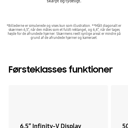
skarpt og tydeligt.
*Billederne er simulerede og vises kun som illustration. **Målt diagonalt er
skærmen 6,5”, når den måles som et fuldt rektangel, og 6,4”, når der tages
højde for de afrundede hjørner. Skærmens reelt synlige areal er mindre på
grund af de afrundede hjørner og kameraet.
Førsteklasses funktioner
6.5” Infinity-V Display
5