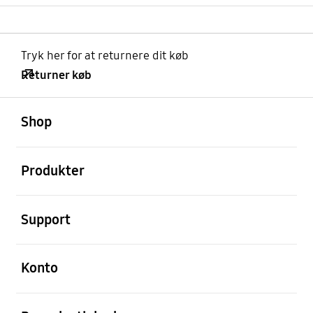
Tryk her for at returnere dit køb
Returner køb
Åben
Footer Navigation
Shop
Åben
Produkter
Åben
Support
Åben
Konto
Åben