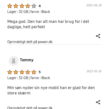
Product Ratings :
2023-04-20
4
Lager : 32 GB
| farve : Black
Mega god. Den har alt man har brug for i det
daglige, helt perfekt
share
Oprindeligt delt på power.dk
Tommy
Product Ratings :
2023-02-26
5
Lager : 32 GB
| farve : Black
Min søn nyder sin nye mobil han er glad for den
store skærm
share
Oprindeligt delt på power.dk