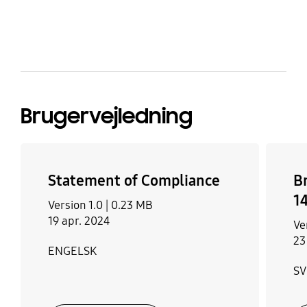
bazaarvoice Certification Label
Brugervejledning
Statement of Compliance
B
1
Version 1.0 |
0.23 MB
19 apr. 2024
Ve
23
ENGELSK
S