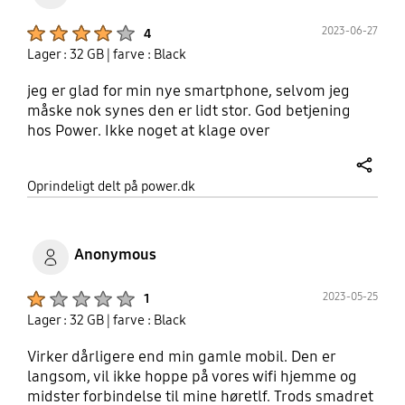
Product Ratings :
2023-06-27
4
Lager : 32 GB
| farve : Black
jeg er glad for min nye smartphone, selvom jeg
måske nok synes den er lidt stor. God betjening
hos Power. Ikke noget at klage over
share
Oprindeligt delt på power.dk
Anonymous
Product Ratings :
2023-05-25
1
Lager : 32 GB
| farve : Black
Virker dårligere end min gamle mobil. Den er
langsom, vil ikke hoppe på vores wifi hjemme og
midster forbindelse til mine høretlf. Trods smadret