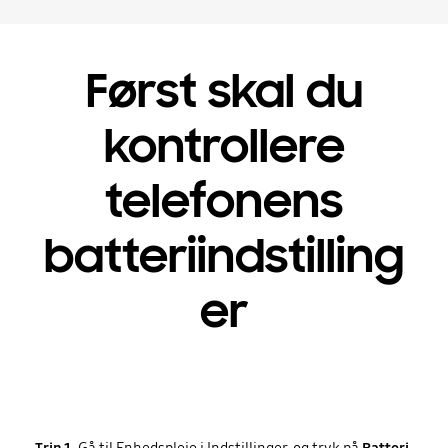
Først skal du
kontrollere
telefonens
batteriindstilling
er
Trin 1.
Gå til Enhedspleje i Indstillinger, og tryk på
Batteri
.