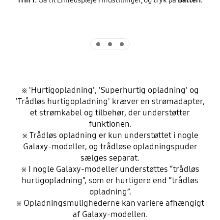
Indicator 1
Indicator 2
Indicator 3
※ 'Hurtigopladning', 'Superhurtig opladning' og
'Trådløs hurtigopladning' kræver en strømadapter,
et strømkabel og tilbehør, der understøtter
funktionen.
※ Trådløs opladning er kun understøttet i nogle
Galaxy-modeller, og trådløse opladningspuder
sælges separat.
※ I nogle Galaxy-modeller understøttes “trådløs
hurtigopladning”, som er hurtigere end “trådløs
opladning”.
※ Opladningsmulighederne kan variere afhængigt
af Galaxy-modellen.