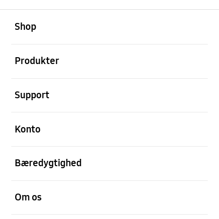
Åben
Footer Navigation
Shop
Åben
Produkter
Åben
Support
Åben
Konto
Åben
Bæredygtighed
Åben
Om os