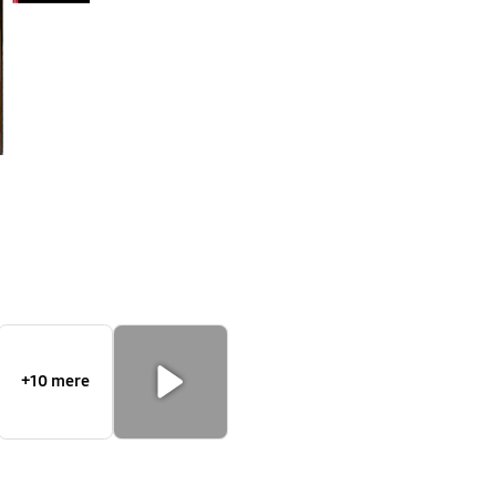
TV
(2021)
+10 mere