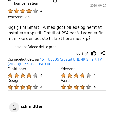
kompensation
Open Tooltip Layer
2020-09-29
Product Ratings :
4
størrelse : 43"
Rigtig fint Smart TV, med godt billede og nemt at
installere apps til. Fint til at PS4 også. Lyden er fin
men ikke den bedste til fx at høre musik på.
Jeg anbefalede dette produkt.
Nyttig?
thumb
share
Oprindeligt delt på
43" TU8505 Crystal UHD 4K Smart TV
up
(2020)(UE43TU8505UXXC)
Funktioner
Ydeevne
Product Ratings :
Product Ratings :
4
4
Design
Værdi
Product Ratings :
Product Ratings :
4
4
schmidtter