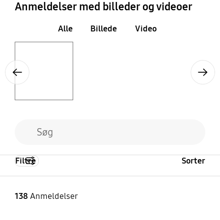
Anmeldelser med billeder og videoer
Alle
Billede
Video
Layer popup open
Previous
Next
Filtre
Sorter
138
Anmeldelser