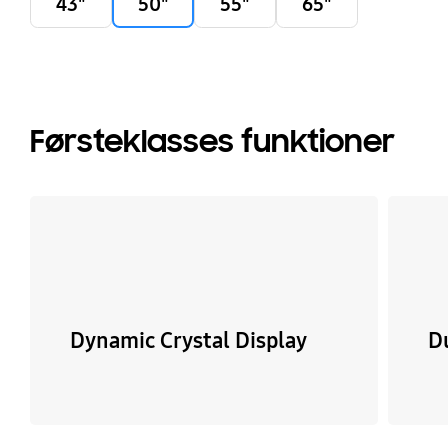
43"
50"
55"
65"
Førsteklasses funktioner
Dynamic Crystal Display
D