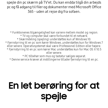
spejle din pc skærm på TV'et. Du kan endda tilgå din arbejds
pc og få adgang til filer og dokumenter med Microsoft Office
365 - uden at rejse dig fra sofaen.
* Funktionenes tilgængelighed kan variere mellem model og region.
* TV og computer skal være forbundet til et netværk.
* Skærmdeling (spejling) understøttes kun af Windows 10.
* Fjernstyrring til en pc som kører Windows ,understøttes kun for Windows 7
eller senere. Operativsystemet skal være Professionel Edition eller højere.
* Fjernstyrring til en pc som kører Mac understøttes kun for Mac OS X 10.5
eller senere.
* PC tilbehør som mus og tastatur sælges separat.
* Denne service kræver at instillingerne tillader fjernstyrring til en pc.
En let berøring for at
spejle