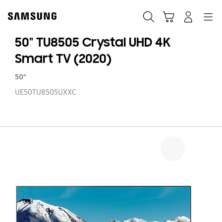
Skip
to
Søg
Indkøbskurv
Navigation
Log på
content
50" TU8505 Crystal UHD 4K
Smart TV (2020)
50"
UE50TU8505UXXC
50
TU
Cr
U
4