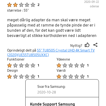
2020-09-22
Product Ratings :
2
odense
størrelse : 55"
meget dårlig adapter da man skal være meget
påpasselig med at ramme de tynde pinde der er i
bunden af den, for det kan godt være lidt
besværligt at stikke kortholderen ned i adapteren
så den fanger rigtigt. ellers et rigtigt dejligt tv. men
Nyttig?
det er vel kun boxer der generelt kører med de
thumb
share
Oprindeligt delt på
55" TU8505 Crystal UHD 4K Smart TV
kort, hvor det så er at man så skal bruge den
up
(2020)(UE55TU8505UXXC)
elendige adapter har været nødvendigt for mig at
Funktioner
Ydeevne
købe en ny adapter da jeg fandt ud af sammen
Product Ratings :
Product Ratings :
1
1
med en fra boxer tv at den var defekt
Design
Værdi
Product Ratings :
Product Ratings :
1
1
Svar fra Samsung:
2020-10-28
Kunde Support Samsung