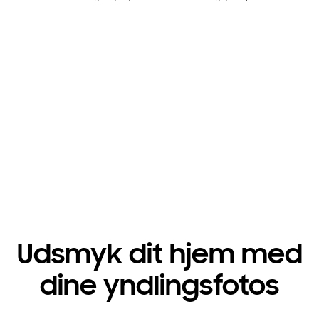
Hurtigere gaming
Playing video
Udsmyk dit hjem med
dine yndlingsfotos