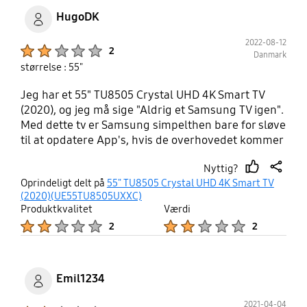
HugoDK
2022-08-12
Product Ratings :
2
Danmark
størrelse : 55"
Jeg har et 55" TU8505 Crystal UHD 4K Smart TV
(2020), og jeg må sige "Aldrig et Samsung TV igen".
Med dette tv er Samsung simpelthen bare for sløve
til at opdatere App's, hvis de overhovedet kommer
med i App shoppen til diverse streaming tjenester
Nyttig?
(f.eks. Paramount+) . Den danske TV2 er ikke blevet
thumb
share
Oprindeligt delt på
55" TU8505 Crystal UHD 4K Smart TV
opdateret i et helt år, hvor den er opdateret på
up
(2020)(UE55TU8505UXXC)
Google TV. Ved ikke om det er udbyderne der
Produktkvalitet
Værdi
svigter systemet Tizen og bruger alle deres
Product Ratings :
Product Ratings :
2
2
kræfter på Google TV. Men mon ikke også Samsung
har en finger med i spillet. Google Assistent har
mange andre landet fået, men ikke til min model
(kun i USA). Jeg har kontaktet Samsung mange
Emil1234
gange omkring det, men de er ligeglade. Så aldrig
mere Samsung TV, men et Google TV for der gider
2021-04-04
Product Ratings :