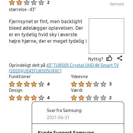
2
Denmark
de da at give brugerne de Apps som de har brug
størrelse : 43"
for.
Fjernsynet er fint, men backlight
play video
bleed ødelægger oplevelsen. Der
er en tydelig hvid sky i øverste
Layer popup open
højre hjørne, der er meget tydelig i
mørke scener. Det er ærgerligt
eftersom det blev solgt til at være
Nyttig?
godt til at se TV om aftenen, når
thumb
share
Oprindeligt delt på
43" TU8505 Crystal UHD 4K Smart TV
der ikke er så meget lys. Og det er
up
(2020)(UE43TU8505UXXC)
ærgerligt fordi fjernsynet ellers
Funktioner
Ydeevne
fungerer godt og har en fin
Product Ratings :
Product Ratings :
4
3
billedkvalitet.
Design
Værdi
Product Ratings :
Product Ratings :
4
2
Svar fra Samsung:
2021-06-21
Kunde Support Samsung