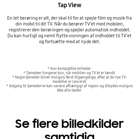
Tap View
En let berøring er alt, der skal til for at spejle film og musik fra
din mobil til dit TV. Når du berører TV'et med mobilen,
registrerer den berøringen og spejler automatisk indholdet.
Du kan hurtigt og nemt flytte visningen af indholdet til TV'et
og fortsætte med at nyde det.
* Kun kompatible enheder.
* Tjenesten fungerer kun, når mobilen og TV'et er tændt.
* Nogle tjenester bliver muligvis først tilgængelige, efter at de nye TV-
modeller er lanceret.
* Adgang til tjenesterne kan variere afhængigt af region og tilbydes muligvis
ikke alle steder.
Se flere billedkilder
samtidig