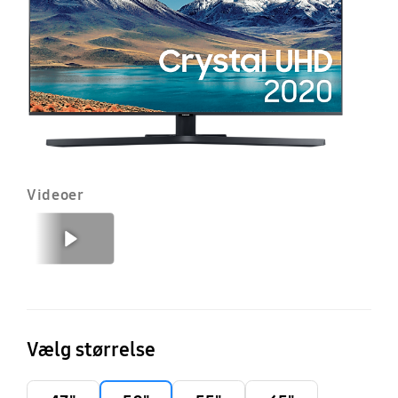
S
T
(2
Videoer
Forrige
Næste
Vælg størrelse