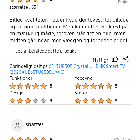
Esbjerg
størrelse : 65"
Billed kvaliteten holder hvad der loves, flot billede
og nemme funktioner. Men kabinettet er skævt på
en mærkelig måde, foroven slår det en bue, hvor
midten går indad mod væggen og forneden er det
lige omvendt, drejer sig om 0.6+mm og forneden
Jeg anbefalede dette produkt.
lidt mere.
Nyttig?
thumb
share
Oprindeligt delt på
65" TU8505 Crystal UHD 4K Smart TV
up
(2020)(UE65TU8505UXXC)
Funktioner
Ydeevne
Product Ratings :
Product Ratings :
5
5
Design
Værdi
Product Ratings :
Product Ratings :
3
5
shaft97
Product Ratings :
2025-06-04
5