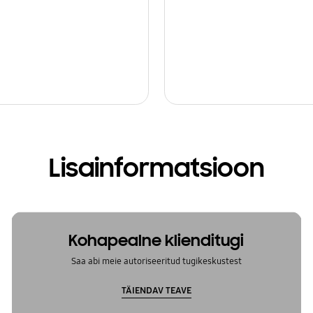
Lisainformatsioon
Kohapealne klienditugi
Saa abi meie autoriseeritud tugikeskustest
TÄIENDAV TEAVE