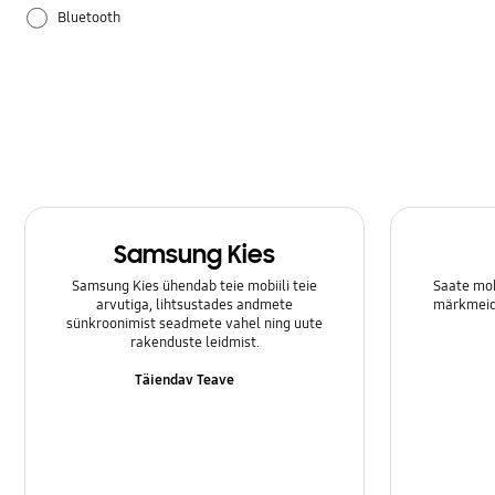
Bluetooth
Heli
Kaamera
Kasutamine
Kõned & Kontaktid
Samsung Kies
Lukk
Samsung Kies ühendab teie mobiili teie
Saate mob
arvutiga, lihtsustades andmete
märkmeid 
Multimeedia
sünkroonimist seadmete vahel ning uute
rakenduste leidmist.
Rakendus
Täiendav Teave
Riistvara
SNS