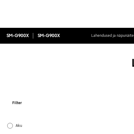
SM-G900X
SM-G900X
Lahendused ja näpunäite
Filter
Aku