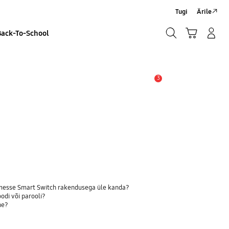
Tugi
Ärile
Otsi
Ostukäru
Sisselogimine/Registreeru
Back-To-School
Otsi
3
Hoiatus
dmesse Smart Switch rakendusega üle kanda?
odi või parooli?
ne?