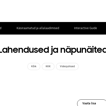
d
Käsiraamatud ja allalaadimised
Interactive Guide
Lahendused ja näpunäite
Kõik
KKK
Videojuhised
Vaata lisa