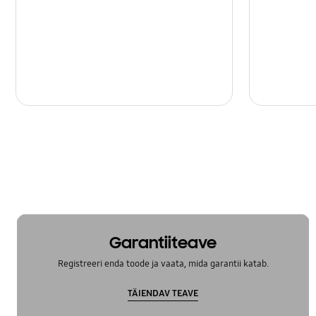
Samsung Apps
Säte
Sõnum
Tarkvaravärskendamine
Toide
Varundamine & Lähtestamine
Võrk ja WiFi
Garantiiteave
Registreeri enda toode ja vaata, mida garantii katab.
TÄIENDAV TEAVE