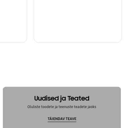
Uudised ja Teated
Oluliste toodete ja teenuste teadete jaoks
TÄIENDAV TEAVE