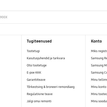
900X
Tugiteenused
Konto
Tootetugi
Miks regist
Kasutusjuhendid ja tarkvara
Samsung Re
Otsi tootetuge
Samsung M
E-poe KKK
Samsung C
Garantiiteave
Minu telli
Tõrkeotsing & broneeri remondiaeg
Minu konto
Regulatiivne teave
Minu toote
Jälgi oma remonti
Minu soodu