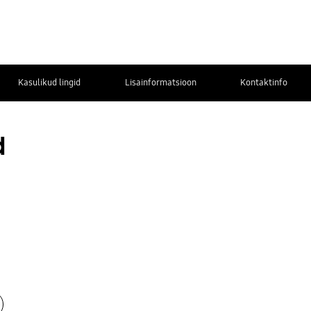
Kasulikud lingid
Lisainformatsioon
Kontaktinfo
d