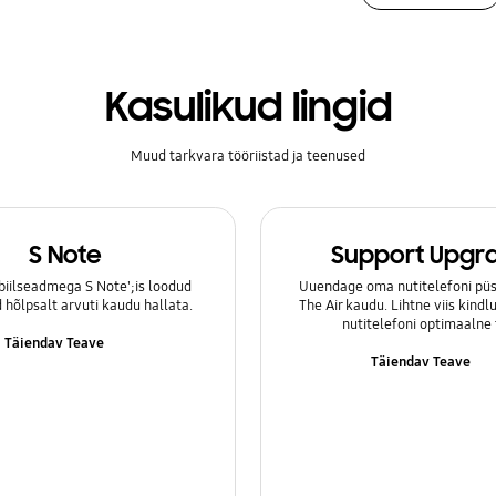
Kasulikud lingid
Muud tarkvara tööriistad ja teenused
S Note
Support Upgr
iilseadmega S Note';is loodud
Uuendage oma nutitelefoni püs
hõlpsalt arvuti kaudu hallata.
The Air kaudu. Lihtne viis kind
nutitelefoni optimaalne 
Täiendav Teave
Täiendav Teave