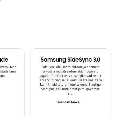
ade
Samsung SideSync 3.0
ivara Over
SideSynci abil saate ekraani ja andmeid
lustada oma
arvuti ja mobiilseadme abil mugavalt
töö.
jagada. Telefoni teavitused jõuavad teieni
läbi arvuti ning selle kaudu saate kasutada
ka mitmeid telefoni funktsioone. Nautige
SideSynci abil nutikamat ja mugavamat
elu.
Täiendav Teave