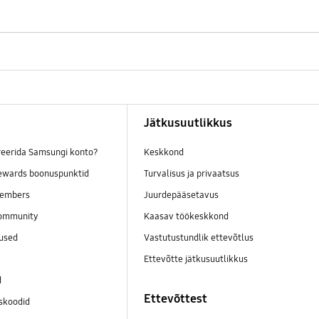
Jätkusuutlikkus
reerida Samsungi konto?
Keskkond
wards boonuspunktid
Turvalisus ja privaatsus
embers
Juurdepääsetavus
ommunity
Kaasav töökeskkond
mused
Vastutustundlik ettevõtlus
Ettevõtte jätkusuutlikkus
d
Ettevõttest
skoodid