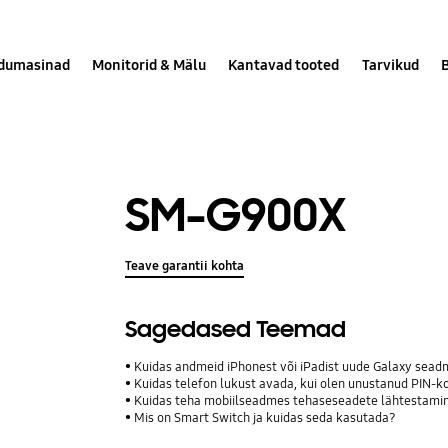
dumasinad
Monitorid & Mälu
Kantavad tooted
Tarvikud
SM-G900X
Teave garantii kohta
Sagedased Teemad
Kuidas andmeid iPhonest või iPadist uude Galaxy sea
Kuidas telefon lukust avada, kui olen unustanud PIN-ko
Kuidas teha mobiilseadmes tehaseseadete lähtestami
Mis on Smart Switch ja kuidas seda kasutada?