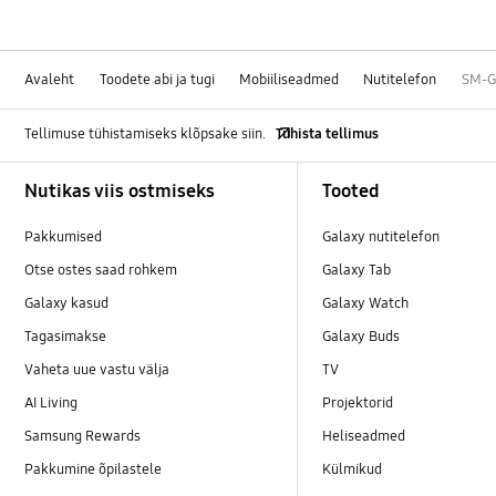
Avaleht
Toodete abi ja tugi
Mobiiliseadmed
Nutitelefon
SM-G
Tellimuse tühistamiseks klõpsake siin.
Tühista tellimus
Footer Navigation
Nutikas viis ostmiseks
Tooted
Pakkumised
Galaxy nutitelefon
Otse ostes saad rohkem
Galaxy Tab
Galaxy kasud
Galaxy Watch
Tagasimakse
Galaxy Buds
Vaheta uue vastu välja
TV
AI Living
Projektorid
Samsung Rewards
Heliseadmed
Pakkumine õpilastele
Külmikud