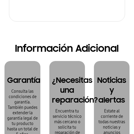
Información Adicional
Garantía
¿Necesitas
Noticias
una
y
Consulta las
condiciones de
reparación?
alertas
garantía.
También puedes
Encuentra tu
Estate al
extender la
servicio técnico
corriente de
garantía legal de
más cercano o
todas nuestras
tu producto
solicita tu
noticias y
hasta un total de
reparación de
anuncios