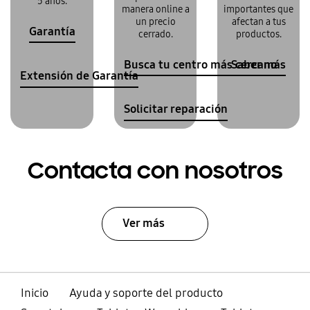
5 años.
manera online a
importantes que
un precio
afectan a tus
Garantía
cerrado.
productos.
Busca tu centro más cercano
Saber más
Extensión de Garantía
Solicitar reparación
Contacta con nosotros
Ver más
Inicio
Ayuda y soporte del producto