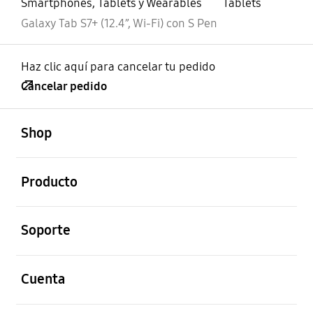
Smartphones, Tablets y Wearables
Tablets
Galaxy Tab S7+ (12.4”, Wi-Fi) con S Pen
Haz clic aquí para cancelar tu pedido
Cancelar pedido
abierto
Footer Navigation
Shop
abierto
Producto
abierto
Soporte
abierto
Cuenta
abierto