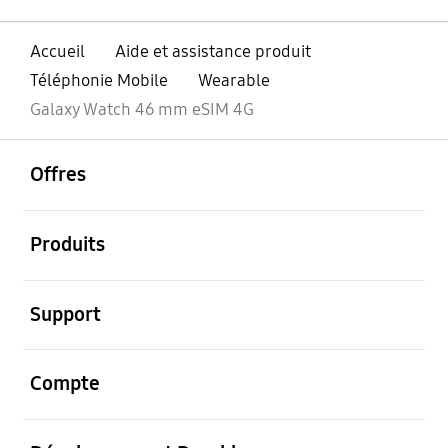
Accueil
Aide et assistance produit
Téléphonie Mobile
Wearable
Galaxy Watch 46 mm eSIM 4G
ouvrir
Footer Navigation
Offres
ouvrir
Produits
ouvrir
Support
ouvrir
Compte
ouvrir