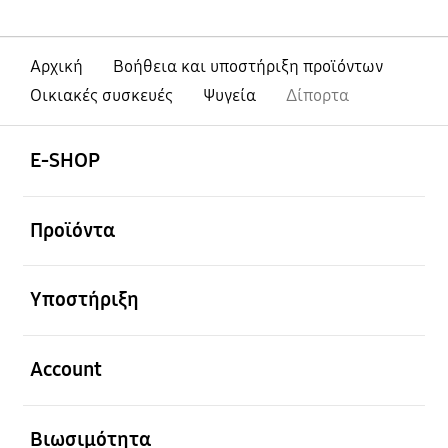
Αρχική
Βοήθεια και υποστήριξη προϊόντων
Οικιακές συσκευές
Ψυγεία
Δίπορτα
Ανοίξτε
Footer Navigation
E-SHOP
Ανοίξτε
Προϊόντα
Ανοίξτε
Υποστήριξη
Ανοίξτε
Account
Ανοίξτε
Βιωσιμότητα