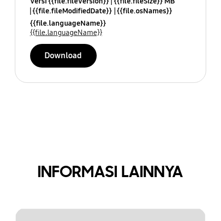
Versi {{file.fileVersion}}
{{file.fileSize}} MB
{{file.fileModifiedDate}}
{{file.osNames}}
{{file.languageName}}
{{file.languageName}}
Download
INFORMASI LAINNYA