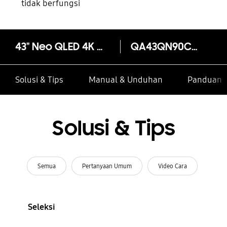
tidak berfungsi
43" Neo QLED 4K QN90C Smart TV (2023)
QA43QN90CAK
Solusi & Tips
Manual & Unduhan
Panduan I
Solusi & Tips
Semua
Pertanyaan Umum
Video Cara
Seleksi