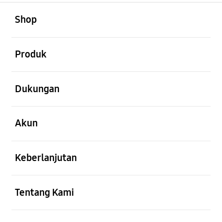
Buka
Footer Navigation
Shop
Buka
Produk
Buka
Dukungan
Buka
Akun
Buka
Keberlanjutan
Buka
Tentang Kami