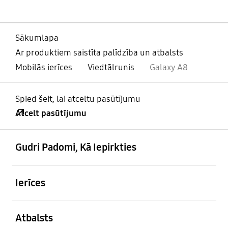
Sākumlapa
Ar produktiem saistīta palīdzība un atbalsts
Mobilās ierīces
Viedtālrunis
Galaxy A8
Spied šeit, lai atceltu pasūtījumu
Atcelt pasūtījumu
atvērts
Footer Navigation
Gudri Padomi, Kā Iepirkties
atvērts
Ierīces
atvērts
Atbalsts