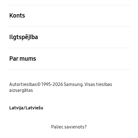
atvērts
Konts
atvērts
Ilgtspējība
atvērts
Par mums
Autortiesības© 1995-2026 Samsung. Visas tiesības
aizsargātas
Latvija/Latviešu
Paliec savienots?