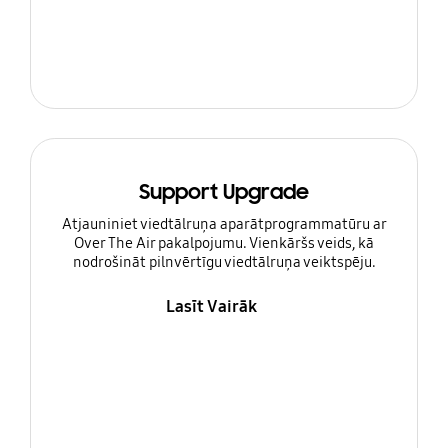
Support Upgrade
Atjauniniet viedtālruņa aparātprogrammatūru ar
Over The Air pakalpojumu. Vienkāršs veids, kā
nodrošināt pilnvērtīgu viedtālruņa veiktspēju.
Lasīt Vairāk