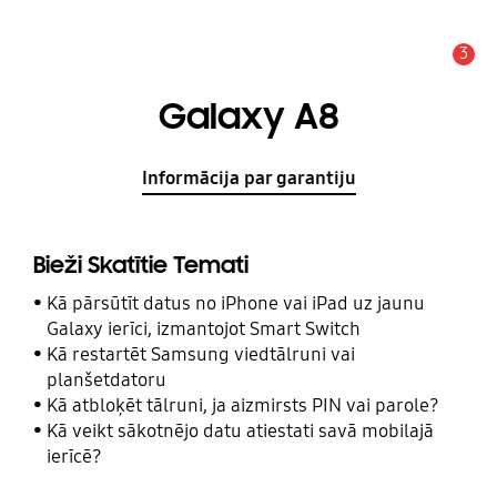
3
Brīdinājums
Galaxy A8
Informācija par garantiju
Bieži Skatītie Temati
Kā pārsūtīt datus no iPhone vai iPad uz jaunu
Galaxy ierīci, izmantojot Smart Switch
Kā restartēt Samsung viedtālruni vai
planšetdatoru
Kā atbloķēt tālruni, ja aizmirsts PIN vai parole?
Kā veikt sākotnējo datu atiestati savā mobilajā
ierīcē?