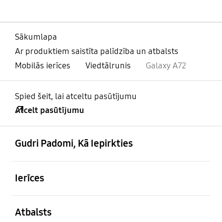
Sākumlapa
Ar produktiem saistīta palīdzība un atbalsts
Mobilās ierīces
Viedtālrunis
Galaxy A72
Spied šeit, lai atceltu pasūtījumu
Atcelt pasūtījumu
atvērts
Footer Navigation
Gudri Padomi, Kā Iepirkties
atvērts
Ierīces
atvērts
Atbalsts