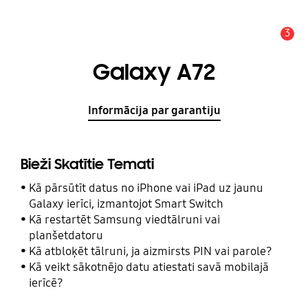
3
Brīdinājums
Galaxy A72
Informācija par garantiju
Bieži Skatītie Temati
Kā pārsūtīt datus no iPhone vai iPad uz jaunu
Galaxy ierīci, izmantojot Smart Switch
Kā restartēt Samsung viedtālruni vai
planšetdatoru
Kā atbloķēt tālruni, ja aizmirsts PIN vai parole?
Kā veikt sākotnējo datu atiestati savā mobilajā
ierīcē?