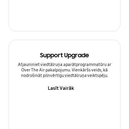
Support Upgrade
Atjauniniet viedtālruņa aparātprogrammatūru ar
Over The Air pakalpojumu. Vienkāršs veids, kā
nodrošināt pilnvērtīgu viedtālruņa veiktspēju.
Lasīt Vairāk