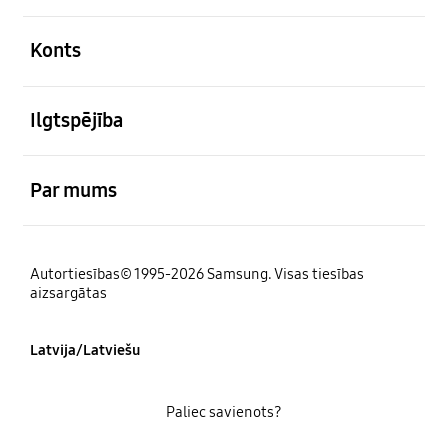
atvērts
Konts
atvērts
Ilgtspējība
atvērts
Par mums
Autortiesības© 1995-2026 Samsung. Visas tiesības
aizsargātas
Latvija/Latviešu
Paliec savienots?