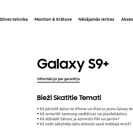
dzīves tehnika
Monitori & Krātuve
Nēsājamās ierīces
Akses
Galaxy S9+
Informācija par garantiju
Bieži Skatītie Temati
Kā pārsūtīt datus no iPhone vai iPad uz jaunu Galaxy ie
Kā restartēt Samsung viedtālruni vai planšetdatoru
Kā atbloķēt tālruni, ja aizmirsts PIN vai parole?
Kā veikt sākotnējo datu atiestati savā mobilajā ierīcē?