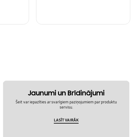
Jaunumi un Brīdinājumi
Šeit var iepazīties ar svarīgiem paziņojumiem par produktu
servisu.
LASĪT VAIRĀK