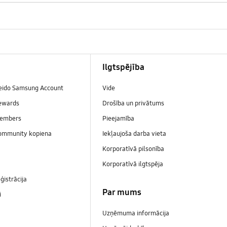
Ilgtspējība
veido Samsung Account
Vide
ewards
Drošība un privātums
embers
Pieejamība
ommunity kopiena
Iekļaujoša darba vieta
Korporatīvā pilsonība
Korporatīvā ilgtspēja
ģistrācija
Par mums
i
Uzņēmuma informācija