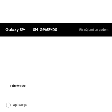
Galaxy S9+
SM-G965F/DS
Risinājumi un padomi
Filtrēt Pēc
Aplikācija