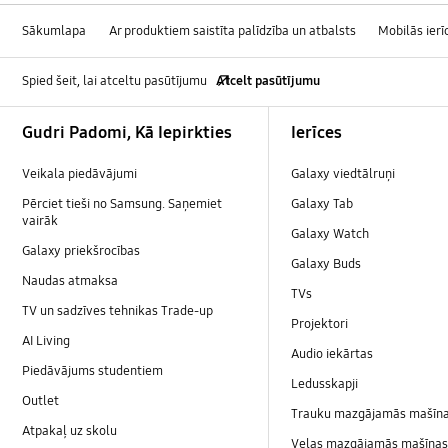
Sākumlapa
Ar produktiem saistīta palīdzība un atbalsts
Mobilās ierī
Spied šeit, lai atceltu pasūtījumu
Atcelt pasūtījumu
Footer Navigation
Gudri Padomi, Kā Iepirkties
Ierīces
Veikala piedāvājumi
Galaxy viedtālruņi
Pērciet tieši no Samsung. Saņemiet
Galaxy Tab
vairāk
Galaxy Watch
Galaxy priekšrocības
Galaxy Buds
Naudas atmaksa
TVs
TV un sadzīves tehnikas Trade-up
Projektori
AI Living
Audio iekārtas
Piedāvājums studentiem
Ledusskapji
Outlet
Trauku mazgājamās mašīn
Atpakaļ uz skolu
Veļas mazgājamās mašīnas 