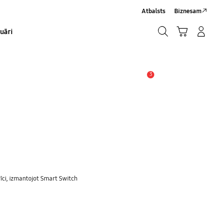
Atbalsts
Biznesam
Meklēt
Grozs
Pieteikšanās/Sign-Up
uāri
Meklēt
3
Brīdinājums
rīci, izmantojot Smart Switch