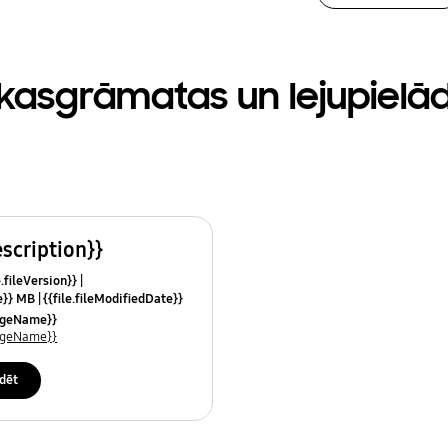
kasgrāmatas un lejupielā
escription}}
e.fileVersion}}
ze}} MB
{{file.fileModifiedDate}}
mes}}
uageName}}
uageName}}
dēt