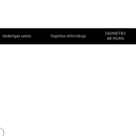
SAZINIETIES
Noderīgas saites
Papildus informācija
AR MUMS