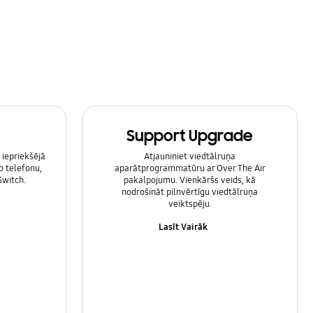
Support Upgrade
 iepriekšējā
Atjauniniet viedtālruņa
o telefonu,
aparātprogrammatūru ar Over The Air
Switch.
pakalpojumu. Vienkāršs veids, kā
nodrošināt pilnvērtīgu viedtālruņa
veiktspēju.
Lasīt Vairāk