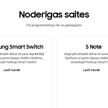
Noderīgas saites
Citi programmatūras rīki un pakalpojumi
ng Smart Switch
S Note
ietojiet datus no sava iepriekšējā
Viegli pārvietojiet datus no sava
z jauno Galaxy mobilo telefonu,
telefona uz jauno Galaxy mobil
ojot funkciju Smart Switch.
izmantojot funkciju Smart 
Lasīt Vairāk
Lasīt Vairāk