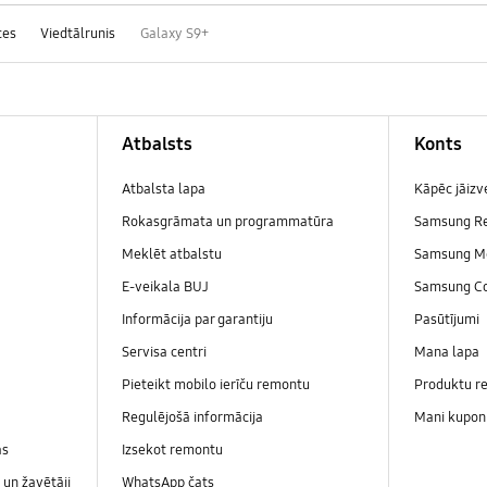
ces
Viedtālrunis
Galaxy S9+
Atbalsts
Konts
Atbalsta lapa
Kāpēc jāiz
Rokasgrāmata un programmatūra
Samsung R
Meklēt atbalstu
Samsung M
E-veikala BUJ
Samsung C
Informācija par garantiju
Pasūtījumi
Servisa centri
Mana lapa
Pieteikt mobilo ierīču remontu
Produktu re
Regulējošā informācija
Mani kupon
as
Izsekot remontu
un žavētāji
WhatsApp čats