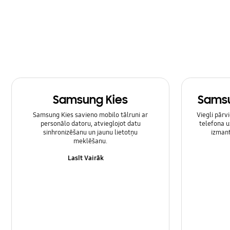
Programmatūras atjaunošana
Rezervēs kopēšana un atgūšana
SNS
Samsung Apps
Samsung Kies
Samsu
Tīkls un WiFi
Samsung Kies savieno mobilo tālruni ar
Viegli pārv
Ziņojumi
personālo datoru, atvieglojot datu
telefona u
sinhronizēšanu un jaunu lietotņu
izmant
meklēšanu.
Zvanīšana un kontakti
Lasīt Vairāk