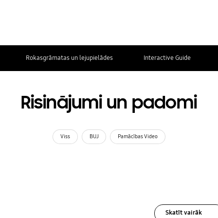
Rokasgrāmatas un lejupielādes
Interactive Guide
Risinājumi un padomi
Viss
BUJ
Pamācības Video
Skatīt vairāk