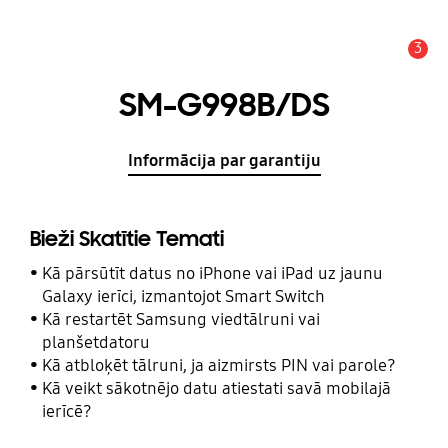
3
Brīdinājums
SM-G998B/DS
Informācija par garantiju
Bieži Skatītie Temati
Kā pārsūtīt datus no iPhone vai iPad uz jaunu
Galaxy ierīci, izmantojot Smart Switch
Kā restartēt Samsung viedtālruni vai
planšetdatoru
Kā atbloķēt tālruni, ja aizmirsts PIN vai parole?
Kā veikt sākotnējo datu atiestati savā mobilajā
ierīcē?