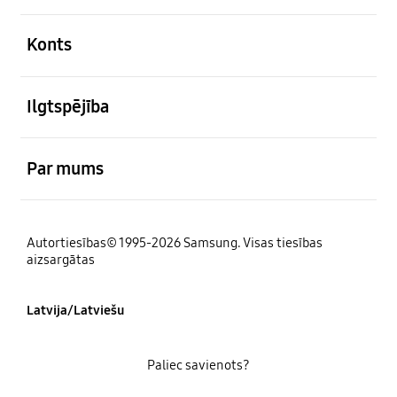
atvērts
Konts
atvērts
Ilgtspējība
atvērts
Par mums
Autortiesības© 1995-2026 Samsung. Visas tiesības
aizsargātas
Latvija/Latviešu
Paliec savienots?