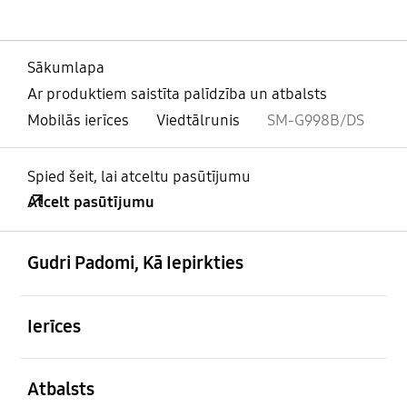
Sākumlapa
Ar produktiem saistīta palīdzība un atbalsts
Mobilās ierīces
Viedtālrunis
SM-G998B/DS
Spied šeit, lai atceltu pasūtījumu
Atcelt pasūtījumu
atvērts
Footer Navigation
Gudri Padomi, Kā Iepirkties
atvērts
Ierīces
atvērts
Atbalsts