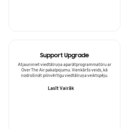
Support Upgrade
Atjauniniet viedtālruņa aparātprogrammatūru ar
Over The Air pakalpojumu. Vienkāršs veids, kā
nodrošināt pilnvērtīgu viedtālruņa veiktspēju.
Lasīt Vairāk