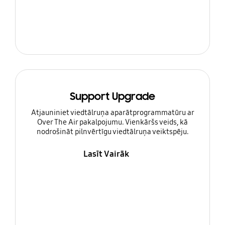
Support Upgrade
Atjauniniet viedtālruņa aparātprogrammatūru ar
Over The Air pakalpojumu. Vienkāršs veids, kā
nodrošināt pilnvērtīgu viedtālruņa veiktspēju.
Lasīt Vairāk