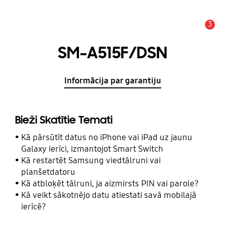
3
Brīdinājums
SM-A515F/DSN
Informācija par garantiju
Bieži Skatītie Temati
Kā pārsūtīt datus no iPhone vai iPad uz jaunu
Galaxy ierīci, izmantojot Smart Switch
Kā restartēt Samsung viedtālruni vai
planšetdatoru
Kā atbloķēt tālruni, ja aizmirsts PIN vai parole?
Kā veikt sākotnējo datu atiestati savā mobilajā
ierīcē?