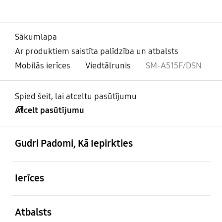
Sākumlapa
Ar produktiem saistīta palīdzība un atbalsts
Mobilās ierīces
Viedtālrunis
SM-A515F/DSN
Spied šeit, lai atceltu pasūtījumu
Atcelt pasūtījumu
atvērts
Footer Navigation
Gudri Padomi, Kā Iepirkties
atvērts
Ierīces
atvērts
Atbalsts