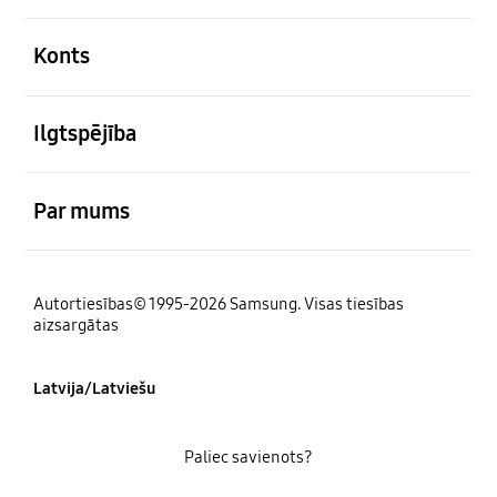
atvērts
Konts
atvērts
Ilgtspējība
atvērts
Par mums
Autortiesības© 1995-2026 Samsung. Visas tiesības
aizsargātas
Latvija/Latviešu
Paliec savienots?