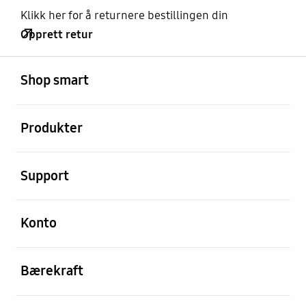
Klikk her for å returnere bestillingen din
Opprett retur
Åpen
Footer Navigation
Shop smart
Åpen
Produkter
Åpen
Support
Åpen
Konto
Åpen
Bærekraft
Åpen