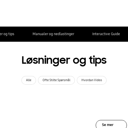
r og tips
Manualer og nedlastinger
Interactive Guide
Løsninger og tips
Alle
Ofte Stilte Spørsmål
Hvordan Video
Se mer