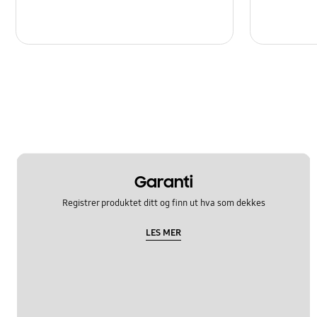
Garanti
Registrer produktet ditt og finn ut hva som dekkes
LES MER