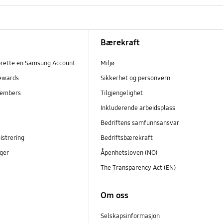
Bærekraft
prette en Samsung Account
Miljø
ewards
Sikkerhet og personvern
embers
Tilgjengelighet
r
Inkluderende arbeidsplass
Bedriftens samfunnsansvar
istrering
Bedriftsbærekraft
ger
Åpenhetsloven (NO)
The Transparency Act (EN)
Om oss
Selskapsinformasjon