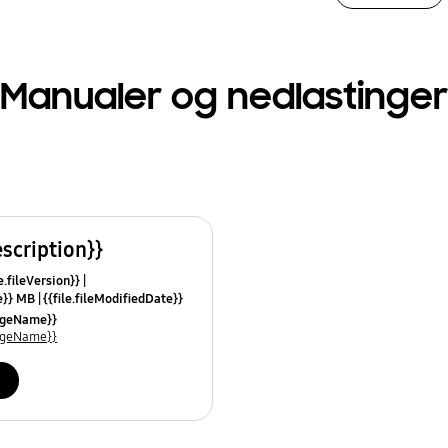
Manualer og nedlastinger
escription}}
e.fileVersion}}
ze}} MB
{{file.fileModifiedDate}}
mes}}
uageName}}
uageName}}