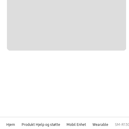
Hjem
Produkt Hjelp og støtte
Mobil Enhet
Wearable
SM-R13