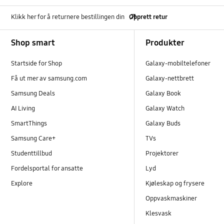
Klikk her for å returnere bestillingen din
Opprett retur
Footer Navigation
Shop smart
Produkter
Startside for Shop
Galaxy-mobiltelefoner
Få ut mer av samsung.com
Galaxy-nettbrett
Samsung Deals
Galaxy Book
AI Living
Galaxy Watch
SmartThings
Galaxy Buds
Samsung Care+
TVs
Studenttillbud
Projektorer
Fordelsportal for ansatte
Lyd
Explore
Kjøleskap og frysere
Oppvaskmaskiner
Klesvask