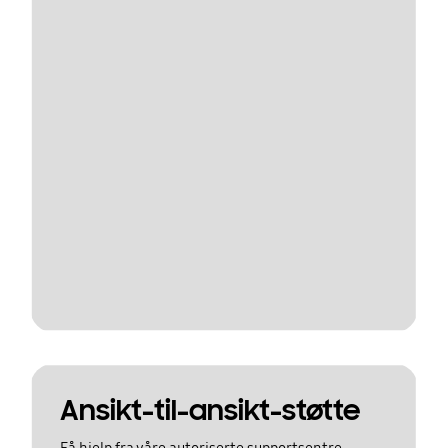
Ansikt-til-ansikt-støtte
Få hjelp fra våre autoriserte supportsentre