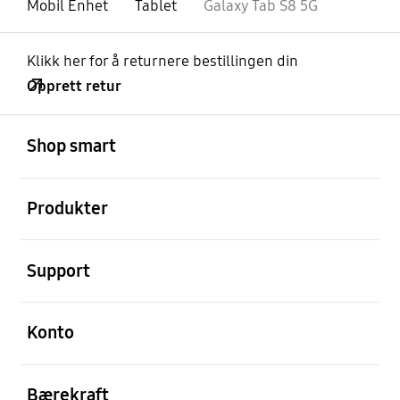
Mobil Enhet
Tablet
Galaxy Tab S8 5G
Klikk her for å returnere bestillingen din
Opprett retur
Åpen
Footer Navigation
Shop smart
Åpen
Produkter
Åpen
Support
Åpen
Konto
Åpen
Bærekraft