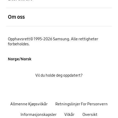
Åpen
Om oss
Opphavsrett© 1995-2026 Samsung. Alle rettigheter
forbeholdes.
Norge/Norsk
Vil du holde deg oppdatert?
Allmenne Kjøpsvilkår
Retningslinjer For Personvern
Informasjonskapsler
Vilkår
Oversikt