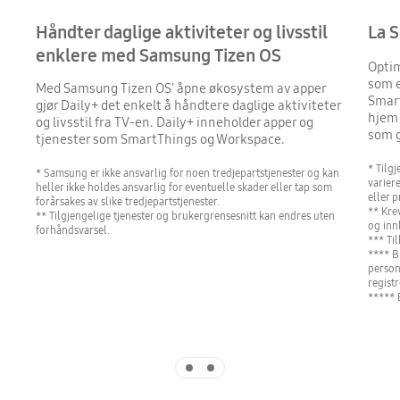
Håndter daglige aktiviteter og livsstil
La 
enklere med Samsung Tizen OS
Optim
som e
Med Samsung Tizen OS' åpne økosystem av apper
Smart
gjør Daily+ det enkelt å håndtere daglige aktiviteter
hjem
og livsstil fra TV-en. Daily+ inneholder apper og
som g
tjenester som SmartThings og Workspace.
* Tilg
* Samsung er ikke ansvarlig for noen tredjepartstjenester og kan
varier
heller ikke holdes ansvarlig for eventuelle skader eller tap som
eller 
forårsakes av slike tredjepartstjenester.
** Kre
** Tilgjengelige tjenester og brukergrensesnitt kan endres uten
og inn
forhåndsvarsel.
*** Ti
**** B
person
registr
***** 
Indicator 1
Indicator 2