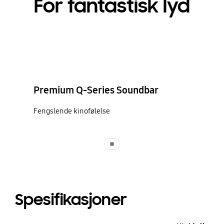
For fantastisk lyd
Premium Q-Series Soundbar
Fengslende kinofølelse
Indicator 1
Spesifikasjoner