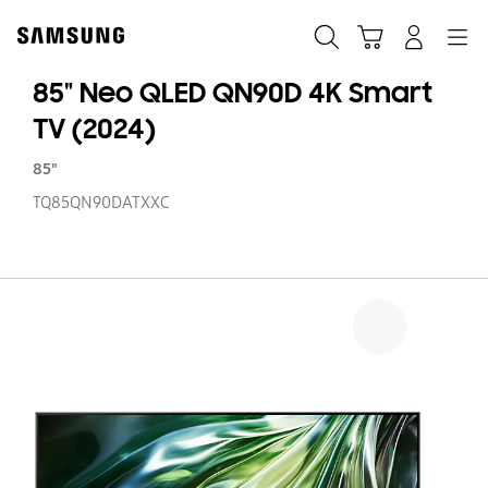
Skip
to
Søk
Handlevogn
Navigation
Logg på
content
85" Neo QLED QN90D 4K Smart
TV (2024)
85"
TQ85QN90DATXXC
85
N
Q
Q
4