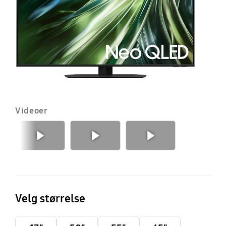
S
T
(2
Videoer
Forrige
Neste
Velg størrelse