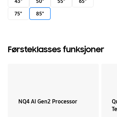
43"
50"
55"
65"
75"
85"
Førsteklasses funksjoner
NQ4 AI Gen2 Processor
Q
T