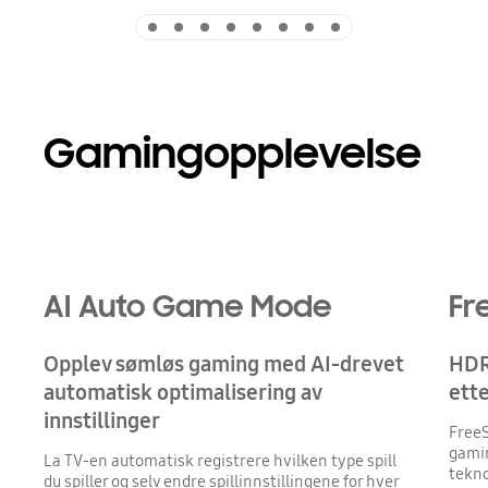
Indicator 1
Indicator 2
Indicator 3
Indicator 4
Indicator 5
Indicator 6
Indicator 7
Indicator 8
Gamingopplevelse
Playing video
AI Auto Game Mode
Fr
Opplev sømløs gaming med AI-drevet
HDR
automatisk optimalisering av
ett
innstillinger
FreeS
gami
La TV-en automatisk registrere hvilken type spill
tekno
du spiller og selv endre spillinnstillingene for hver