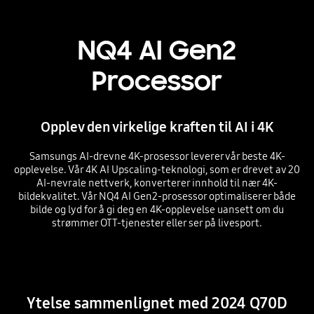
NQ4 AI Gen2
Processor
Opplev den virkelige kraften til AI i 4K
Samsungs AI-drevne 4K-prosessor leverer vår beste 4K-
opplevelse. Vår 4K AI Upscaling-teknologi, som er drevet av 20
AI-nevrale nettverk, konverterer innhold til nær 4K-
bildekvalitet. Vår NQ4 AI Gen2-prosessor optimaliserer både
bilde og lyd for å gi deg en 4K-opplevelse uansett om du
strømmer OTT-tjenester eller ser på livesport.
Playing video
Ytelse sammenlignet med 2024 Q70D