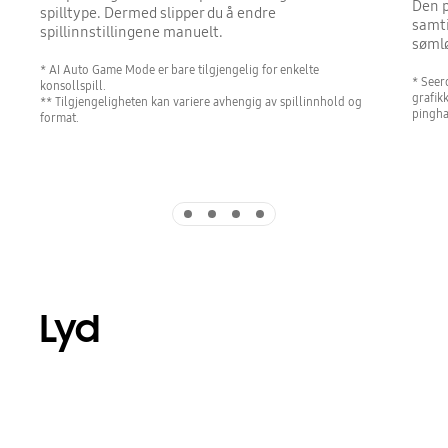
Den 
spilltype. Dermed slipper du å endre
samti
spillinnstillingene manuelt.
søml
* AI Auto Game Mode er bare tilgjengelig for enkelte
* Seer
konsollspill.
grafik
** Tilgjengeligheten kan variere avhengig av spillinnhold og
pinghas
format.
Indicator 1
Indicator 2
Indicator 3
Indicator 4
Lyd
Playing video