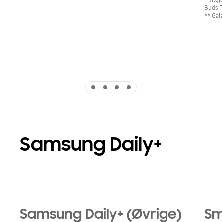
Buds P
** Gal
Indicator 1
Indicator 2
Indicator 3
Indicator 4
Samsung Daily+
Samsung Daily+ (Øvrige)
Sm