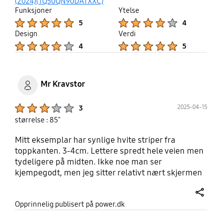
up
(2024)(TQ50QN90DATXXC)
Funksjoner
Ytelse
Product Ratings :
Product Ratings :
5
4
Design
Verdi
Product Ratings :
Product Ratings :
4
5
Mr Kravstor
Product Ratings :
2025-04-15
3
størrelse : 85"
Mitt eksemplar har synlige hvite striper fra
toppkanten. 3-4cm. Lettere spredt hele veien men
tydeligere på midten. Ikke noe man ser
kjempegodt, men jeg sitter relativt nært skjermen
og kan se denne feilen. Support fra Samsung har
vært elendig. Mener dette er "normalt" og hvis jeg
share
Opprinnelig publisert på power.dk
vil sende den inn må jeg dekke alt selv. Ellers må
man sitte rett framfor skjermen for å få optimalt