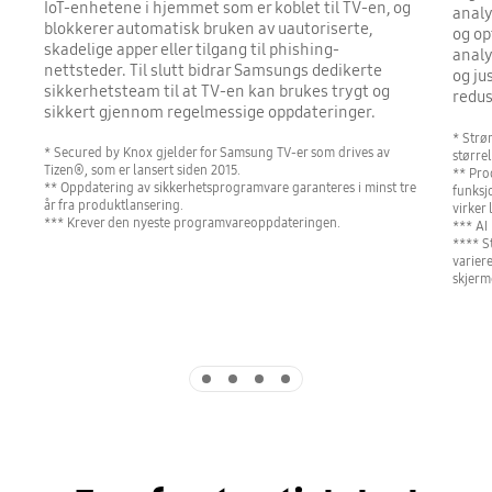
IoT-enhetene i hjemmet som er koblet til TV-en, og
analy
blokkerer automatisk bruken av uautoriserte,
og op
skadelige apper eller tilgang til phishing-
analy
nettsteder. Til slutt bidrar Samsungs dedikerte
og ju
sikkerhetsteam til at TV-en kan brukes trygt og
redus
sikkert gjennom regelmessige oppdateringer.
* Strø
* Secured by Knox gjelder for Samsung TV-er som drives av
større
Tizen®, som er lansert siden 2015.
** Pro
** Oppdatering av sikkerhetsprogramvare garanteres i minst tre
funksj
år fra produktlansering.
virker
*** Krever den nyeste programvareoppdateringen.
*** AI
**** S
varier
skjerm
Indicator 1
Indicator 2
Indicator 3
Indicator 4