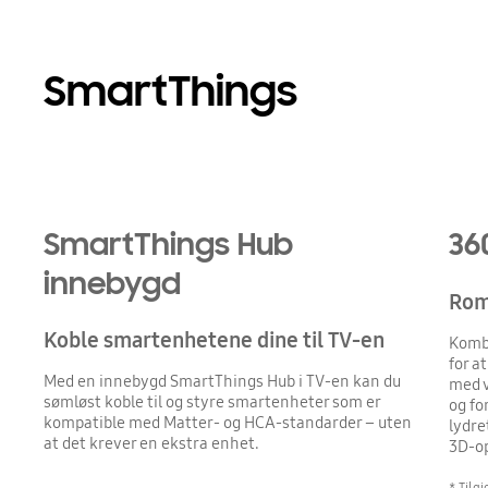
SmartThings
Playing video
SmartThings Hub
36
innebygd
Rom
Koble smartenhetene dine til TV-en
Kombi
for a
Med en innebygd SmartThings Hub i TV-en kan du
med v
sømløst koble til og styre smartenheter som er
og fo
kompatible med Matter- og HCA-standarder – uten
lydre
at det krever en ekstra enhet.
3D-op
* Tilg