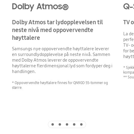
Dolby Atmos®
Q-
Dolby Atmos tar lydopplevelsen til
TV o
neste nivå med oppovervendte
La de
høyttalere
perfe
TV- o
Samsungs nye oppovervendte høyttalere leverer
for b
en surroundlydopplevelse på neste nivå. Sammen
høytt
med Dolby Atmos leverer de oppovervendte
høyttalerne flerdimensjonal lyd som fordyper deg i
* Sjek
handlingen.
kompat
** Sou
* Oppovervendte høyttalere finnes for QN90D 55-tommer og
større.
Indicator 1
Indicator 2
Indicator 3
Indicator 4
Indicator 5