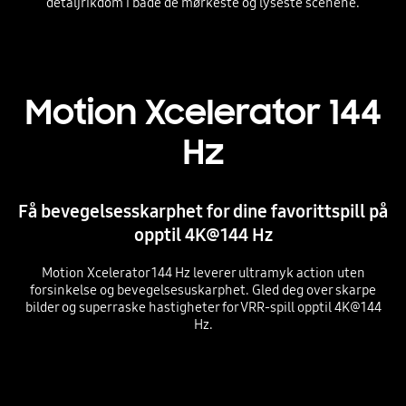
detaljrikdom i både de mørkeste og lyseste scenene.
Playing video
Motion Xcelerator 144
Hz
Få bevegelsesskarphet for dine favorittspill på
opptil 4K@144 Hz
Motion Xcelerator 144 Hz leverer ultramyk action uten
forsinkelse og bevegelsesuskarphet. Gled deg over skarpe
bilder og superraske hastigheter for VRR-spill opptil 4K@144
Hz.