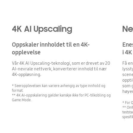
4K AI Upscaling
Ne
Oppskaler innholdet til en 4K-
Enes
opplevelse
i 4K
Vår 4K AI Upscaling-teknologi, som er drevet av 20
Få en
AI-nevrale nettverk, konverterer innhold til nær
lysst
4K-oppløsning.
scene
oppti
som g
* Seeropplevelsen kan variere avhengig av type innhold og
format.
høye
** 4K AI-oppskalering gjelder kanskje ikke for PC-tilkobling og
Game Mode.
* For
** Omf
testst
spesifi