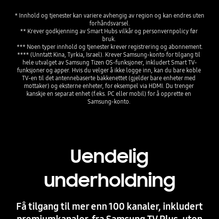
* Innhold og tjenester kan variere avhengig av region og kan endres uten 
forhåndsvarsel.
** Krever godkjenning av Smart Hubs vilkår og personvernpolicy før 
bruk. 
*** Noen typer innhold og tjenester krever registrering og abonnement.
**** (Unntatt Kina, Tyrkia, Israel). Krever Samsung-konto for tilgang til 
hele utvalget av Samsung Tizen OS-funksjoner, inkludert Smart TV-
funksjoner og apper. Hvis du velger å ikke logge inn, kan du bare koble 
TV-en til det antennebaserte bakkenettet (gjelder bare enheter med 
mottaker) og eksterne enheter, for eksempel via HDMI. Du trenger 
kanskje en separat enhet (f.eks. PC eller mobil) for å opprette en 
Uendelig
underholdning
Få tilgang til mer enn 100 kanaler, inkludert
premiumkanaler, fra Samsung TV Plus, uten