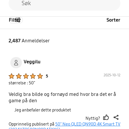
Filter
Sorter
2,487
Anmeldelser
Veggilu
Product Ratings :
2025-10-12
5
størrelse : 50"
Veldig bra bilde og fornøyd med hvor bra det er å
game på den
Jeg anbefaler dette produktet
Nyttig?
thumb
share
Opprinnelig publisert på
50" Neo QLED QN90D 4K Smart TV