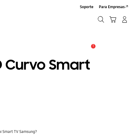
Soporte
Para Empresas
Búsqueda
Carrito
Iniciar sesión/Registrarse
Búsqueda
1
Alerta
D Curvo Smart
 mi Smart TV Samsung?