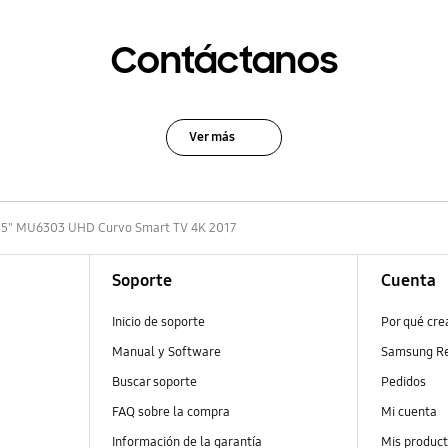
Contáctanos
Ver más
55" MU6303 UHD Curvo Smart TV 4K 2017
Soporte
Cuenta
Inicio de soporte
Por qué cr
Manual y Software
Samsung R
Buscar soporte
Pedidos
FAQ sobre la compra
Mi cuenta
Información de la garantía
Mis produc