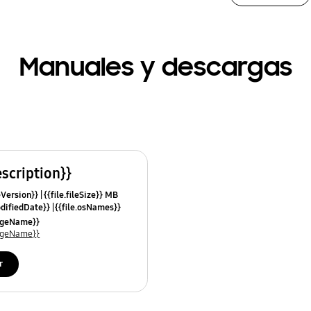
Manuales y descargas
escription}}
leVersion}}
{{file.fileSize}} MB
odifiedDate}}
{{file.osNames}}
uageName}}
uageName}}
r