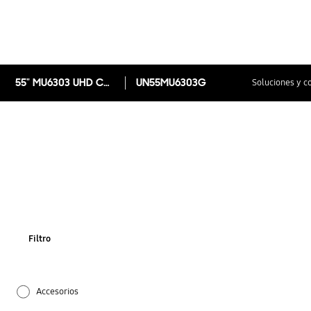
55" MU6303 UHD Curvo Smart TV 4K 2017
UN55MU6303G
Soluciones y c
Filtro
Accesorios