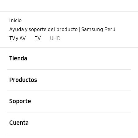
Inicio
Ayuda y soporte del producto | Samsung Perú
TV y AV
TV
UHD
abierto
Footer Navigation
Tienda
abierto
Productos
abierto
Soporte
abierto
Cuenta
abierto