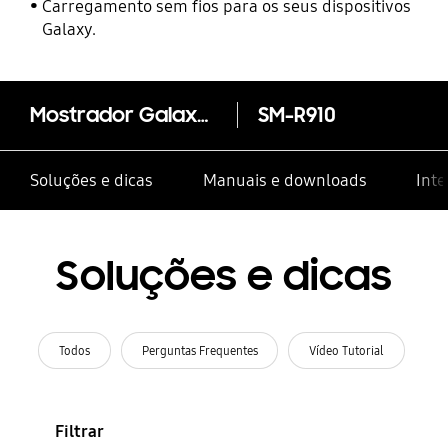
Carregamento sem fios para os seus dispositivos
Galaxy.
Mostrador Galaxy Watch5 Bluetooth (44mm)
SM-R910
Soluções e dicas
Manuais e downloads
Inte
Soluções e dicas
Todos
Perguntas Frequentes
Vídeo Tutorial
Filtrar