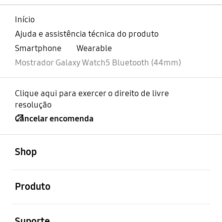
Início
Ajuda e assistência técnica do produto
Smartphone
Wearable
Mostrador Galaxy Watch5 Bluetooth (44mm)
Clique aqui para exercer o direito de livre
resolução
Cancelar encomenda
abrir
Footer Navigation
Shop
abrir
Produto
abrir
Suporte