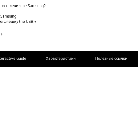
 на телевизоре Samsung?
е Samsung
ез флешку (по USB)?
DF
teractive Guide
Характеристики
Полезные ссылки
СВЯЖИТЕСЬ
Дополнительная информация
С НАМИ