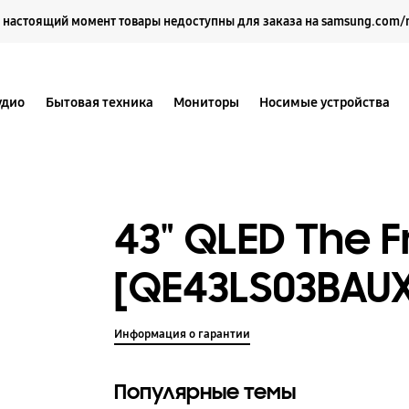
Выберите свое местоположение и язык.
 настоящий момент товары недоступны для заказа на samsung.com/
удио
Бытовая техника
Мониторы
Носимые устройства
43" QLED The 
[QE43LS03BAU
Информация о гарантии
Популярные темы