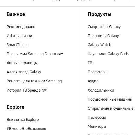
Footer Navigation
Важное
Продукты
Рекомендовано
Смартфоны Galaxy
ИИ для жизни
Планшеты Galaxy
SmartThings
Galaxy Watch
Программа Samsung Гарантия+
Наушники Galaxy Buds
Живые страницы
ТВ
Аллея звезд Galaxy
Проекторы
Рецепты для техники Samsung
Аудио
История ТВ бренда №1
Холодильники
Посудомоечные машины
Explore
Стиральные и сушильные
Пылесосы
Все статьи Explore
Мониторы
#ВместеЭтоВозможно