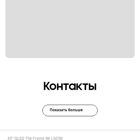
Контакты
Показать больше
D
43" QLED The Frame 4K LS03B