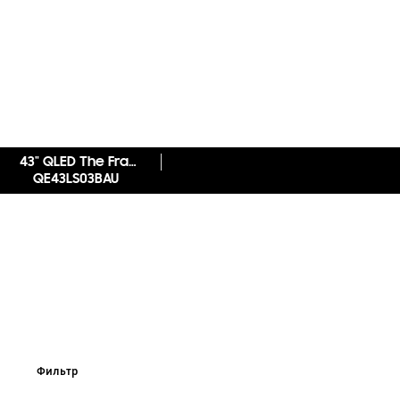
43" QLED The Frame 4K LS03B
QE43LS03BAU
Фильтр