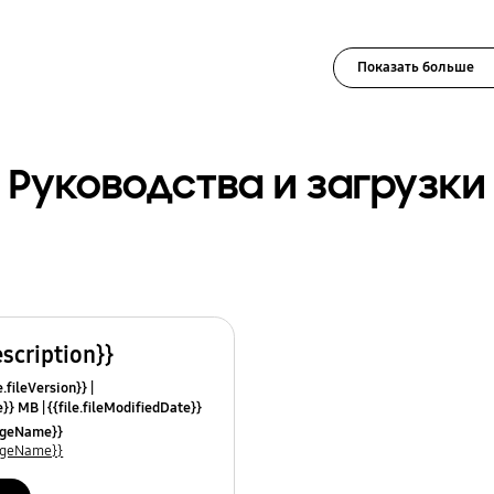
Показать больше
Руководства и загрузки
escription}}
e.fileVersion}}
ze}} MB
{{file.fileModifiedDate}}
mes}}
uageName}}
uageName}}