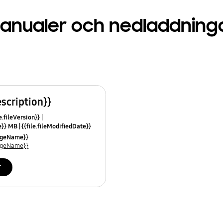
anualer och nedladdning
escription}}
e.fileVersion}}
ze}} MB
{{file.fileModifiedDate}}
mes}}
uageName}}
uageName}}
r