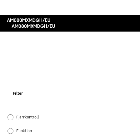
AM080MXMDGH/EU
AM080MXMDGH/EU
Filter
Fjärrkontroll
Funktion