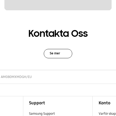
Kontakta Oss
Se mer
AM080MXMDGH/EU
Support
Konto
Samsung Support
Varför ska