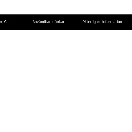
ive Guide
Användbara länkar
Ytterligare information
KONTAKTA
OSS