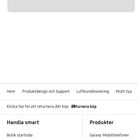
Hem
Produktdesign och Support
Luftkonditionering
Multi typ
Klicka här för att returnera ditt köp
Returnera köp
Footer Navigation
Handla smart
Produkter
Butik startsida
Galaxy Mobiltelefoner