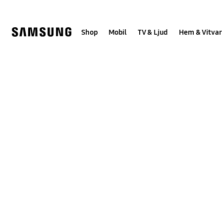
Skip
Skip
to
to
content
accessibility
help
Shop
Mobil
TV & Ljud
Hem & Vitvar