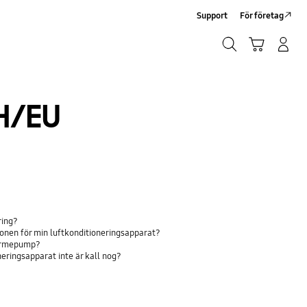
Support
För företag
Sök
Kundvagn
Logga in/Registrera
Sök
/EU
ring?
onen för min luftkonditioneringsapparat?
värmepump?
eringsapparat inte är kall nog?