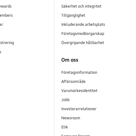
ewards
Säkerhet och integritet
embers
Tillgänglighet
ar
Inkluderande arbetsplats
Företagsmedborgarskap
strering
Övergripande hållbarhet
er
Om oss
Företagsinformation
Affärsområde
Varumärkesidentitet
Jobb
Investerarrelationer
Newsroom
Etik