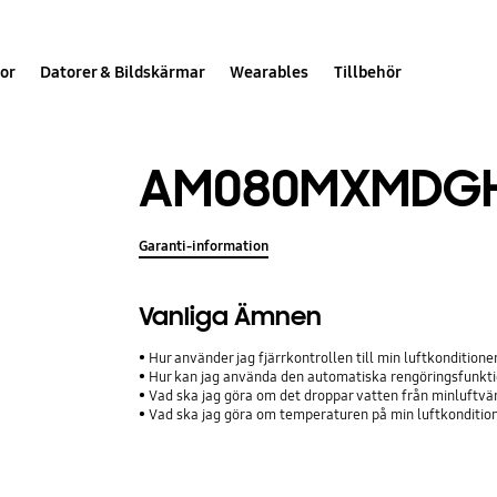
or
Datorer & Bildskärmar
Wearables
Tillbehör
AM080MXMDGH
Garanti-information
Vanliga Ämnen
Hur använder jag fjärrkontrollen till min luftkonditione
Hur kan jag använda den automatiska rengöringsfunkti
Vad ska jag göra om det droppar vatten från minluft
Vad ska jag göra om temperaturen på min luftkondition