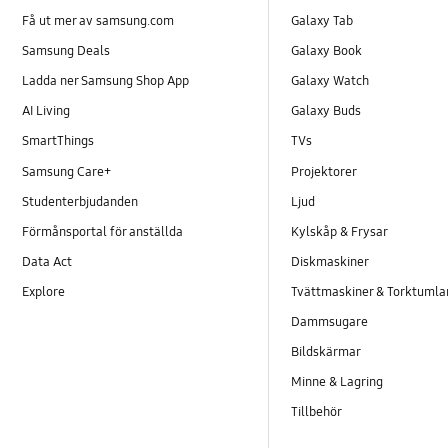
Få ut mer av samsung.com
Galaxy Tab
Samsung Deals
Galaxy Book
Ladda ner Samsung Shop App
Galaxy Watch
AI Living
Galaxy Buds
SmartThings
TVs
Samsung Care+
Projektorer
Studenterbjudanden
Ljud
Förmånsportal för anställda
Kylskåp & Frysar
Data Act
Diskmaskiner
Explore
Tvättmaskiner & Torktumla
Dammsugare
Bildskärmar
Minne & Lagring
Tillbehör