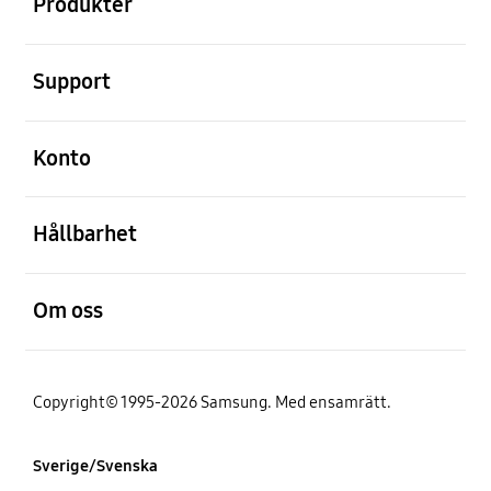
Produkter
Öppna
Support
Öppna
Konto
Öppna
Hållbarhet
Öppna
Om oss
Copyright© 1995-2026 Samsung. Med ensamrätt.
Sverige/Svenska