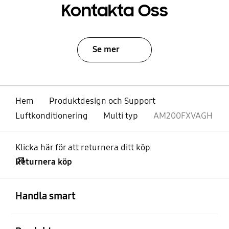
Kontakta Oss
Se mer
Hem
Produktdesign och Support
Luftkonditionering
Multi typ
AM200FXVAGH
Klicka här för att returnera ditt köp
Returnera köp
Öppna
Footer Navigation
Handla smart
Öppna