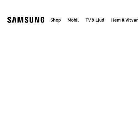
Skip
Skip
to
to
content
accessibility
help
Shop
Mobil
TV & Ljud
Hem & Vitvar