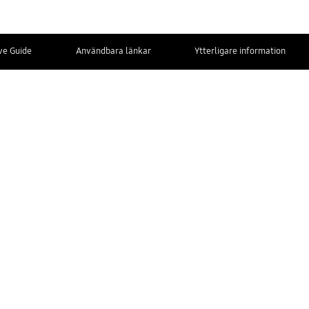
ive Guide
Användbara länkar
Ytterligare information
KONTAKTA
OSS