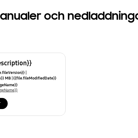
anualer och nedladdning
escription}}
e.fileVersion}}
ze}} MB
{{file.fileModifiedDate}}
mes}}
uageName}}
uageName}}
r