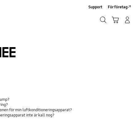
Support
För företag
Sök
Kundvagn
Logga in/Registrera
Sök
EE
epump?
ring?
onen för min luftkonditioneringsapparat?
eringsapparat inte är kall nog?