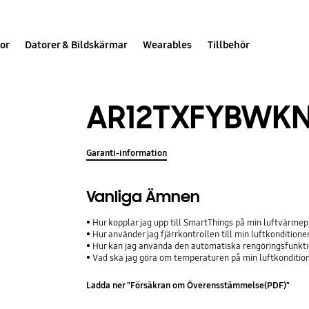
or
Datorer & Bildskärmar
Wearables
Tillbehör
AR12TXFYBWKN
Garanti-information
Vanliga Ämnen
Hur kopplar jag upp till SmartThings på min luftvärm
Hur använder jag fjärrkontrollen till min luftkonditione
Hur kan jag använda den automatiska rengöringsfunkti
Vad ska jag göra om temperaturen på min luftkondition
Ladda ner "Försäkran om Överensstämmelse(PDF)"