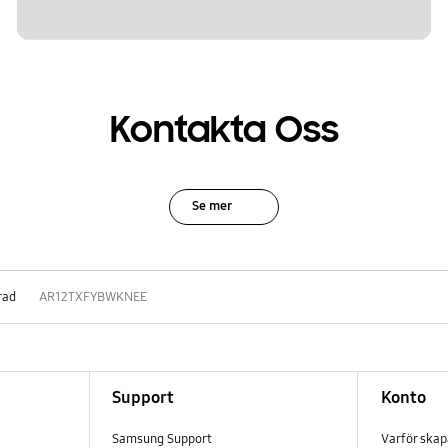
Kontakta Oss
Se mer
rad
AR12TXFYBWKNEE
Support
Konto
Samsung Support
Varför ska