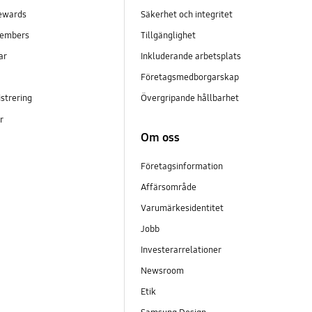
ewards
Säkerhet och integritet
embers
Tillgänglighet
ar
Inkluderande arbetsplats
Företagsmedborgarskap
strering
Övergripande hållbarhet
er
Om oss
Företagsinformation
Affärsområde
Varumärkesidentitet
Jobb
Investerarrelationer
Newsroom
Etik