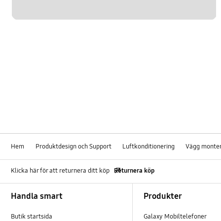
Hem
Produktdesign och Support
Luftkonditionering
Vägg monte
Klicka här för att returnera ditt köp
Returnera köp
Footer Navigation
Handla smart
Produkter
Butik startsida
Galaxy Mobiltelefoner