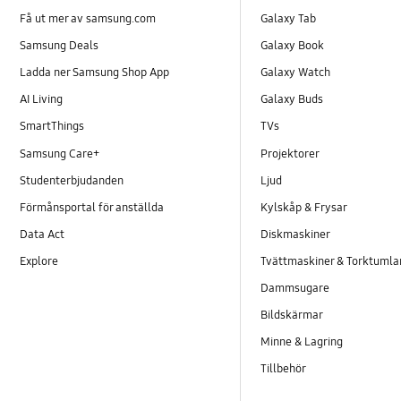
Få ut mer av samsung.com
Galaxy Tab
Samsung Deals
Galaxy Book
Ladda ner Samsung Shop App
Galaxy Watch
AI Living
Galaxy Buds
SmartThings
TVs
Samsung Care+
Projektorer
Studenterbjudanden
Ljud
Förmånsportal för anställda
Kylskåp & Frysar
Data Act
Diskmaskiner
Explore
Tvättmaskiner & Torktumla
Dammsugare
Bildskärmar
Minne & Lagring
Tillbehör