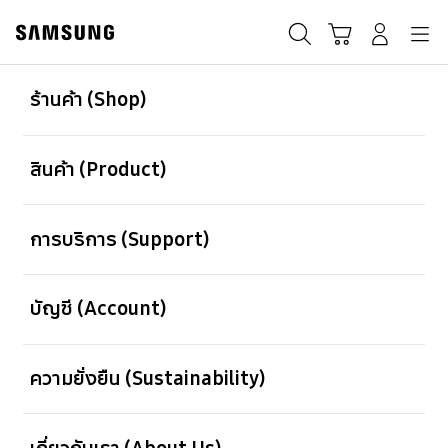
Skip
to
ค้นหา
Navigation
รถเข็น
เข้าสู่ระบบ
content
เปิด
Footer Navigation
ร้านค้า (Shop)
หมดอายุ
เปิด
Galaxy A51 (8GB |
สินค้า (Product)
128GB)
เปิด
การบริการ (Support)
ใช้ได้ตั้งแต่ 2021-03-01 ~ 2021-04-10
เปิด
บัญชี (Account)
ดูโปรโมชั่น
เปิด
ความยั่งยืน (Sustainability)
เปิด
เกี่ยวกับเรา (About Us)