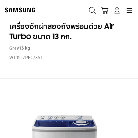
Skip
to
ค้นหา
Navigation
รถเข็น
เข้าสู่ระบบ
content
เครื่องซักผ้าสองถังพร้อมด้วย Air
Turbo ขนาด 13 กก.
Gray
13 kg
WT15J7PEC/XST
เคร
ซั
ผ้า
สอ
ถั