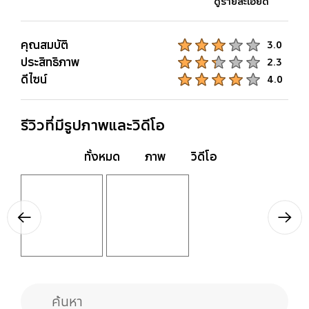
ดูรายละเอียด
ยางขาตั้ง (หน้า)/ล้อ
(หลัง)
คุณสมบัติ
Product Ratings :
3.0
ประสิทธิภาพ
Product Ratings :
2.3
Leg Rubber
ดีไซน์
Product Ratings :
4.0
รีวิวที่มีรูปภาพและวิดีโอ
ทั้งหมด
ภาพ
วิดีโอ
Layer popup open
Layer popup open
Previous
Next