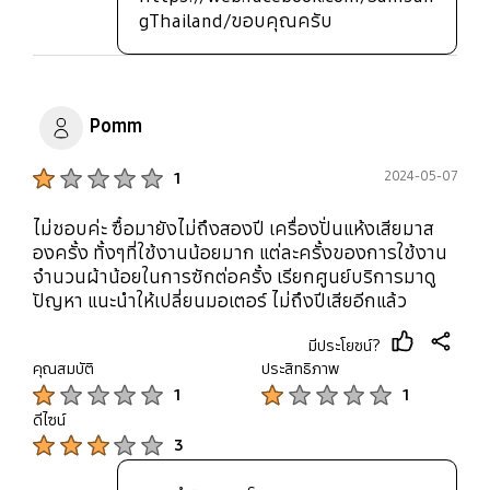
gThailand/ขอบคุณครับ
Pomm
Product Ratings :
2024-05-07
1
ไม่ชอบค่ะ ซื้อมายังไม่ถึงสองปี เครื่องปั่นแห้งเสียมาส
องครั้ง ทั้งๆที่ใช้งานน้อยมาก แต่ละครั้งของการใช้งาน
จำนวนผ้าน้อยในการซักต่อครั้ง เรียกศูนย์บริการมาดู
ปัญหา แนะนำให้เปลี่ยนมอเตอร์ ไม่ถึงปีเสียอีกแล้ว
มีประโยชน์?
thumb
share
คุณสมบัติ
ประสิทธิภาพ
up
Product Ratings :
Product Ratings :
1
1
ดีไซน์
Product Ratings :
3