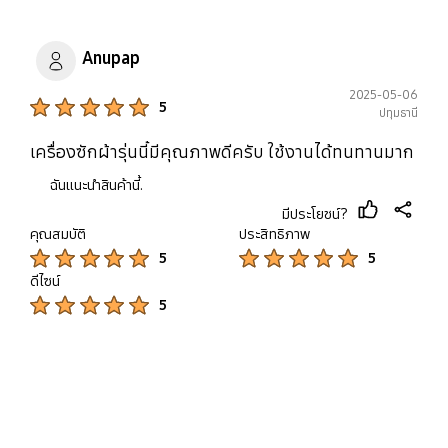
Anupap
2025-05-06
Product Ratings :
5
ปทุมธานี
เครื่องซักผ้ารุ่นนี้มีคุณภาพดีครับ ใช้งานได้ทนทานมาก
ฉันแนะนำสินค้านี้.
มีประโยชน์?
thumb
share
คุณสมบัติ
ประสิทธิภาพ
up
Product Ratings :
Product Ratings :
5
5
ดีไซน์
Product Ratings :
5
bazaarvoice Certification Label