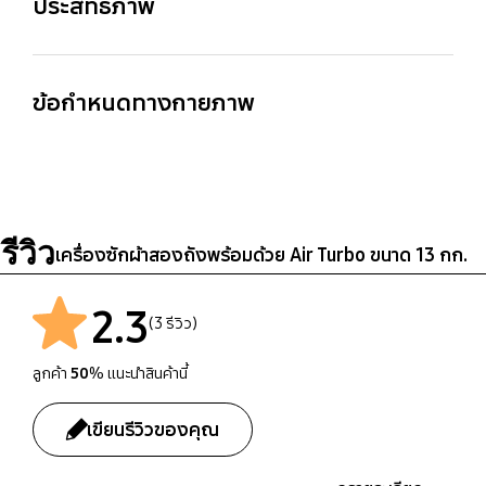
ประสิทธิภาพ
ปั่น 10 min
ความจุของการซัก
สี (เครื่อง/ประตู)
กระจกใสมองผ่านได้
13 Kg
ข้อกำหนดทางกายภาพ
PM Gray
Yes
ขนาด
น้ำหนัก
สุทธิ (กว้างxสูงxลึก) 964
สุทธิ 36 Kg
ฐาน PP กันสนิม
ตัวเรือน PP กันสนิม
x 1028 x 540 mm
Yes
Yes
รีวิว
เครื่องซักผ้าสองถังพร้อมด้วย Air Turbo ขนาด 13 กก.
ตัวกรองขุยผ้าแบบสอง
ตำแหน่งท่อระบาย
2.3
ทาง
(3 รีวิว)
Back
Yes
ลูกค้า
50
% แนะนำสินค้านี้
วิธีการซัก
ขาปรับได้
เขียนรีวิวของคุณ
Soft / Normal
Yes