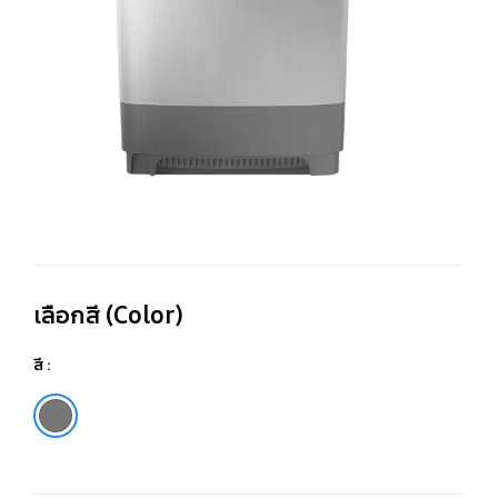
พร
ด้
Ai
Tu
ขน
13
กก
เลือกสี (Color)
สี :
Gray