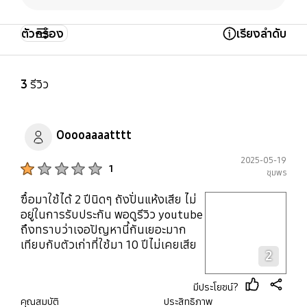
ตัวกรอง
เรียงลำดับ
Open Tooltip Layer
3
รีวิว
Ooooaaaatttt
2025-05-19
Product Ratings :
1
ชุมพร
ซื้อมาใช้ได้ 2 ปีนิดๆ ถังปั่นแห้งเสีย ไม่
play video
อยู่ในการรับประกัน พอดูรีวิว youtube
ถึงทราบว่าเจอปัญหานี้กันเยอะมาก
Layer popup open
เทียบกับตัวเก่าที่ใช้มา 10 ปีไม่เคยเสีย
2
เลย
มีประโยชน์?
thumb
share
คุณสมบัติ
ประสิทธิภาพ