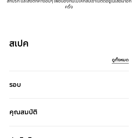
สกปรก และสิ่งตกค้างอื่นๆ เพื่อป้องกันไม่ให้กลับเข้าไปติดอยู่ในเสื้อผ้าอีก
ครั้ง
สเปค
ดูทั้งหมด
รอบ
ตัวเลือกการซัก
แช่ Yes
คุณสมบัติ
สี (ฝาปิดด้านบน)
เวลา
PM Gray
ซัก 35 min