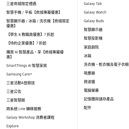
三星商城限定禮遇
Galaxy Tab
智慧手機 / 平板【商城專屬優惠】
Galaxy Watch
智慧顯示器 / 冰箱 / 洗衣機【商城限定
Galaxy Buds
優惠】
智慧顯示器
【學生 & 教職員優惠】7 折起
智慧投影機
【特約企業優惠】7 折起
家庭劇院
購買 AI 智慧產品，享【商城專屬優
冰箱
惠】
洗衣機、乾衣機及電子衣櫥
SmartThings AI 智慧家居
吸塵器
Samsung Care+
微波爐
三星活動&登錄送
電腦螢幕
三星公告
記憶體與儲存產品
三星智慧館
配件
跨系統 Line 轉移服務
Galaxy Workshop 消費者課程
Explore