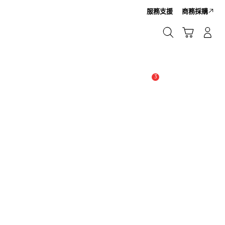
服務支援
商務採購
搜尋
購物車
登入/註冊新帳號
搜尋
3
新聞與公告 :
公告