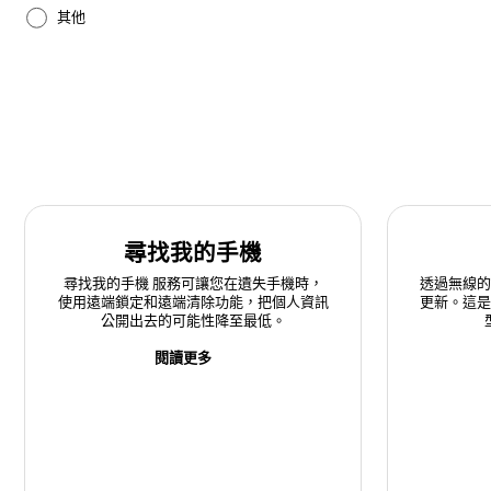
其他
硬體
網路與WiFi
藍牙
設定
尋找我的手機
軟體升級
尋找我的手機 服務可讓您在遺失手機時，
透過無線
使用遠端鎖定和遠端清除功能，把個人資訊
更新。這
通話與聯絡人
公開出去的可能性降至最低。
電池
閱讀更多
電源
音訊