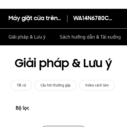
Máy giặt cửa trên 14kg (WA14N6780CV)
WA14N6780CV/SV
Giải pháp & Lưu ý
Sách hướng dẫn & Tải xuống
Giải pháp & Lưu ý
Tất cả
Câu hỏi thường gặp
Video cách làm
Bộ lọc