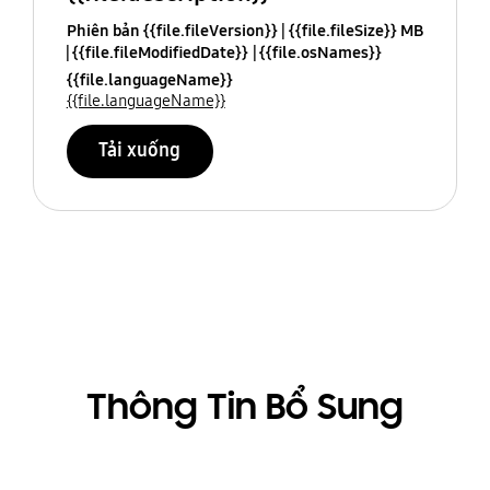
Phiên bản {{file.fileVersion}}
{{file.fileSize}} MB
{{file.fileModifiedDate}}
{{file.osNames}}
{{file.languageName}}
{{file.languageName}}
Tải xuống
Thông Tin Bổ Sung