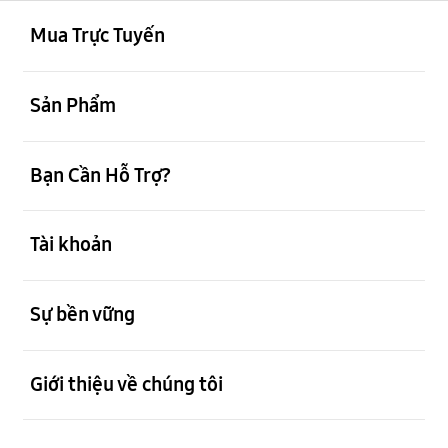
mở
Footer Navigation
Mua Trực Tuyến
mở
Sản Phẩm
mở
Bạn Cần Hỗ Trợ?
mở
Tài khoản
mở
Sự bền vững
mở
Giới thiệu về chúng tôi