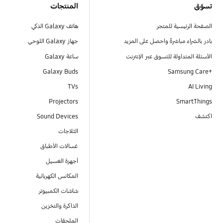
تسوّق
المنتجات
الصفحة الرئيسية للمتجر
هاتف Galaxy الذكي
بادر بالشراء مباشرةً واحصل على المزيد
جهاز Galaxy اللوحي
الأسئلة المتداولة للتسوق عبر الإنترنت
ساعة Galaxy
Galaxy Buds
+Samsung Care
TVs
AI Living
Projectors
SmartThings
اكتشف
Sound Devices
الثلاجات
غسالات الأطباق
أجهزة الغسيل
المكانس الكهربائية
شاشات الكمبيوتر
الذاكرة والتخزين
الملحقات