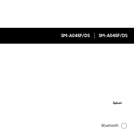
SM-A045F/DS
SM-A045F/DS
تصفية
Bluetooth