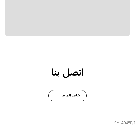
اتصل بنا
شاهد المزيد
SM-A045F/