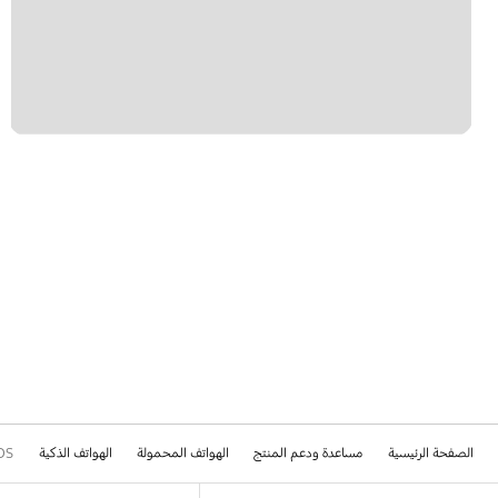
الوسائط المتعددة
ترقية البرامج
تطبيقات سامسونج
رسالة
قفل
كيفية الاستخدام
الصفحة الرئيسية
مساعدة ودعم المنتج
الهواتف المحمولة
الهواتف الذكية
DS
Footer Navigation