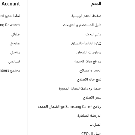
الدعم
Account
صفحة الدعم الرئيسية
لماذا تنشئ Samsung Account
دليل المستخدم و التنزيلات
ng Rewards
دعم البحث
طلباتي
FAQ الخاصة بالتسوّق
صفحتي
معلومات الضمان
منتجاتي
مواقع مراكز الخدمة
قسائمي
الحجز والإصلاح
مجتمع Samsung Members
تتبع حالة الإصلاح
خدمة Galaxy للعناية المميزة
سعر الإصلاح
برنامج +Samsung Care مع الضمان الممدد
الدردشة المباشرة
اتصل بنا
راسل ال CEO