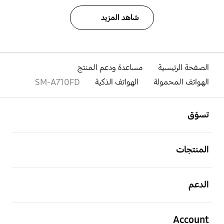
شاهد المزيد
الصفحة الرئيسية
مساعدة ودعم المنتج
الهواتف المحمولة
الهواتف الذكية
SM-A710FD
افتح
Footer Navigation
تسوّق
افتح
المنتجات
افتح
الدعم
افتح
Account