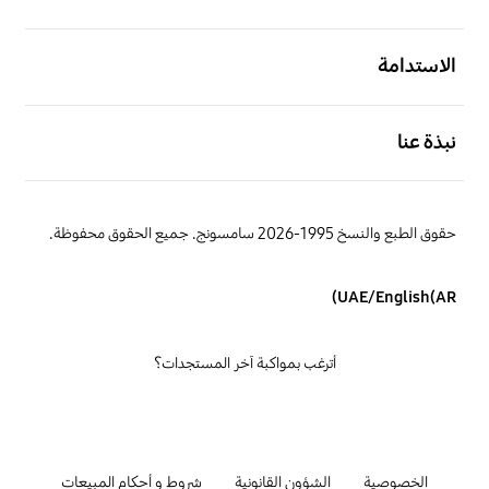
افتح
الاستدامة
افتح
نبذة عنا
حقوق الطبع والنسخ 1995-2026 سامسونج. جميع الحقوق محفوظة.
UAE/English(AR)
أترغب بمواكبة آخر المستجدات؟
الخصوصية
الشؤون القانونية
شروط و أحكام المبيعات