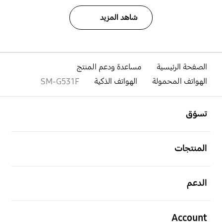
شاهد المزيد
الصفحة الرئيسية
مساعدة ودعم المنتج
الهواتف المحمولة
الهواتف الذكية
SM-G531F
افتح
Footer Navigation
تسوّق
افتح
المنتجات
افتح
الدعم
افتح
Account