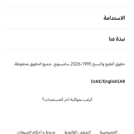
افتح
الاستدامة
افتح
نبذة عنا
حقوق الطبع والنسخ 1995-2026 سامسونج. جميع الحقوق محفوظة.
UAE/English(AR)
أترغب بمواكبة آخر المستجدات؟
الخصوصية
الشؤون القانونية
شروط و أحكام المبيعات