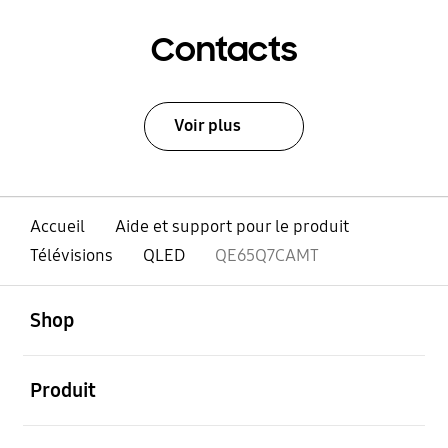
Contacts
Voir plus
Accueil
Aide et support pour le produit
Télévisions
QLED
QE65Q7CAMT
ouvert
Footer Navigation
Shop
ouvert
Produit
ouvert