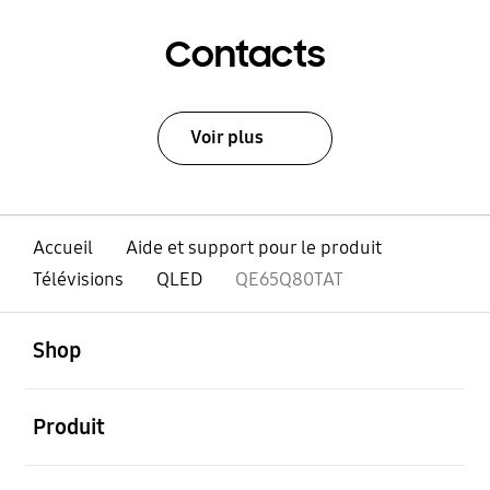
Contacts
Voir plus
Accueil
Aide et support pour le produit
Télévisions
QLED
QE65Q80TAT
ouvert
Footer Navigation
Shop
ouvert
Produit
ouvert